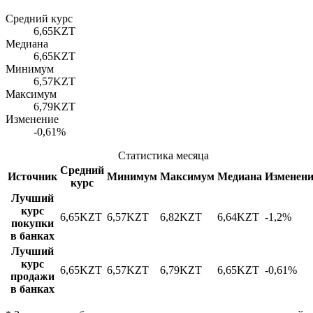
Средний курс
6,65
KZT
Медиана
6,65
KZT
Минимум
6,57
KZT
Максимум
6,79
KZT
Изменение
-0,61%
Статистика месяца
Средний
Источник
Минимум
Максимум
Медиана
Изменени
курс
Лучший
курс
6,65
KZT
6,57
KZT
6,82
KZT
6,64
KZT
-1,2%
покупки
в банках
Лучший
курс
6,65
KZT
6,57
KZT
6,79
KZT
6,65
KZT
-0,61%
продажи
в банках