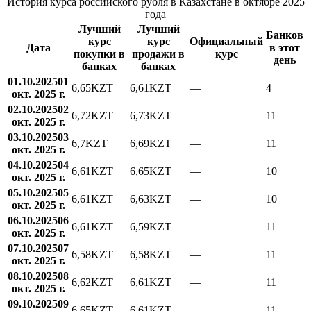
История курса российского рубля в Казахстане в октябре 2025
года
Лучший
Лучший
Банков
курс
курс
Официальный
Дата
в этот
покупки в
продажи в
курс
день
банках
банках
01.10.2025
01
6,65
KZT
6,61
KZT
—
4
окт. 2025 г.
02.10.2025
02
6,72
KZT
6,73
KZT
—
11
окт. 2025 г.
03.10.2025
03
6,7
KZT
6,69
KZT
—
11
окт. 2025 г.
04.10.2025
04
6,61
KZT
6,65
KZT
—
10
окт. 2025 г.
05.10.2025
05
6,61
KZT
6,63
KZT
—
10
окт. 2025 г.
06.10.2025
06
6,61
KZT
6,59
KZT
—
11
окт. 2025 г.
07.10.2025
07
6,58
KZT
6,58
KZT
—
11
окт. 2025 г.
08.10.2025
08
6,62
KZT
6,61
KZT
—
11
окт. 2025 г.
09.10.2025
09
6,65
KZT
6,61
KZT
—
11