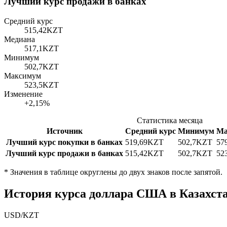
Лучший курс продажи в банках
Средний курс
515,42
KZT
Медиана
517,1
KZT
Минимум
502,7
KZT
Максимум
523,5
KZT
Изменение
+2,15%
Статистика месяца
Источник
Средний курс
Минимум
Ма
Лучший курс покупки в банках
519,69
KZT
502,7
KZT
57
Лучший курс продажи в банках
515,42
KZT
502,7
KZT
52
*
Значения в таблице округлены до двух знаков после запятой.
История курса доллара США в Казахста
USD
/
KZT