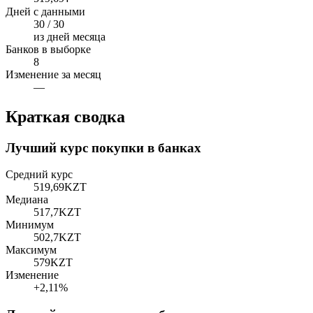
Дней с данными
30 / 30
из дней месяца
Банков в выборке
8
Изменение за месяц
—
Краткая сводка
Лучший курс покупки в банках
Средний курс
519,69
KZT
Медиана
517,7
KZT
Минимум
502,7
KZT
Максимум
579
KZT
Изменение
+2,11%