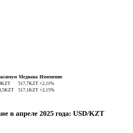
ксимум
Медиана
Изменение
9
KZT
517,7
KZT
+2,11%
3,5
KZT
517,1
KZT
+2,15%
не в апреле 2025 года: USD/KZT