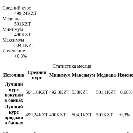
Средний курс
499,24
KZT
Медиана
501
KZT
Минимум
490
KZT
Максимум
504,1
KZT
Изменение
+0,3%
Статистика месяца
Средний
Источник
Минимум
Максимум
Медиана
Измене
курс
Лучший
курс
504,16
KZT
492,3
KZT
538
KZT
501,1
KZT
+0,68%
покупки
в банках
Лучший
курс
499,24
KZT
490
KZT
504,1
KZT
501
KZT
+0,3%
продажи
в банках