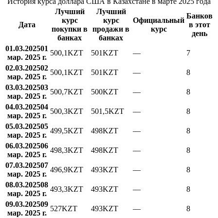
История курса доллара США в Казахстане в марте 2025 года
Лучший
Лучший
Банков
курс
курс
Официальный
Дата
в этот
покупки в
продажи в
курс
день
банках
банках
01.03.2025
01
500,1
KZT
501
KZT
—
7
мар. 2025 г.
02.03.2025
02
500,1
KZT
501
KZT
—
8
мар. 2025 г.
03.03.2025
03
500,7
KZT
500
KZT
—
8
мар. 2025 г.
04.03.2025
04
500,3
KZT
501,5
KZT
—
8
мар. 2025 г.
05.03.2025
05
499,5
KZT
498
KZT
—
8
мар. 2025 г.
06.03.2025
06
498,3
KZT
498
KZT
—
8
мар. 2025 г.
07.03.2025
07
496,9
KZT
493
KZT
—
8
мар. 2025 г.
08.03.2025
08
493,3
KZT
493
KZT
—
8
мар. 2025 г.
09.03.2025
09
527
KZT
493
KZT
—
8
мар. 2025 г.