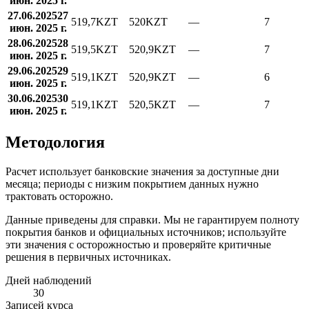
июн. 2025 г.
27.06.2025
27
519,7
KZT
520
KZT
—
7
июн. 2025 г.
28.06.2025
28
519,5
KZT
520,9
KZT
—
7
июн. 2025 г.
29.06.2025
29
519,1
KZT
520,9
KZT
—
6
июн. 2025 г.
30.06.2025
30
519,1
KZT
520,5
KZT
—
7
июн. 2025 г.
Методология
Расчет использует банковские значения за доступные дни
месяца; периоды с низким покрытием данных нужно
трактовать осторожно.
Данные приведены для справки. Мы не гарантируем полноту
покрытия банков и официальных источников; используйте
эти значения с осторожностью и проверяйте критичные
решения в первичных источниках.
Дней наблюдений
30
Записей курса