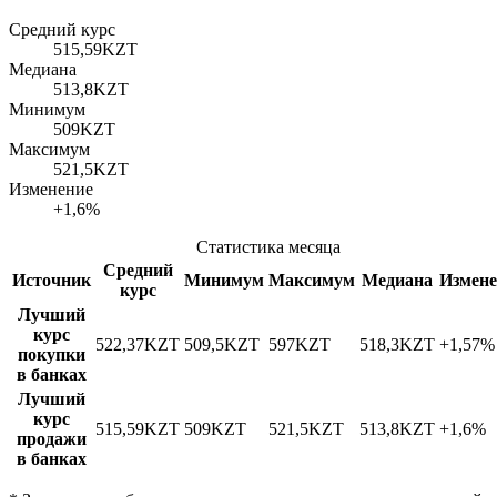
Средний курс
515,59
KZT
Медиана
513,8
KZT
Минимум
509
KZT
Максимум
521,5
KZT
Изменение
+1,6%
Статистика месяца
Средний
Источник
Минимум
Максимум
Медиана
Измене
курс
Лучший
курс
522,37
KZT
509,5
KZT
597
KZT
518,3
KZT
+1,57%
покупки
в банках
Лучший
курс
515,59
KZT
509
KZT
521,5
KZT
513,8
KZT
+1,6%
продажи
в банках