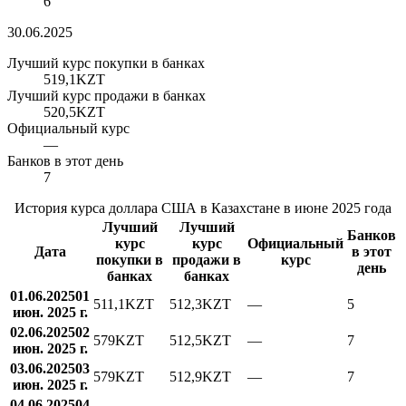
6
30.06.2025
Лучший курс покупки в банках
519,1
KZT
Лучший курс продажи в банках
520,5
KZT
Официальный курс
—
Банков в этот день
7
История курса доллара США в Казахстане в июне 2025 года
Лучший
Лучший
Банков
курс
курс
Официальный
Дата
в этот
покупки в
продажи в
курс
день
банках
банках
01.06.2025
01
511,1
KZT
512,3
KZT
—
5
июн. 2025 г.
02.06.2025
02
579
KZT
512,5
KZT
—
7
июн. 2025 г.
03.06.2025
03
579
KZT
512,9
KZT
—
7
июн. 2025 г.
04.06.2025
04