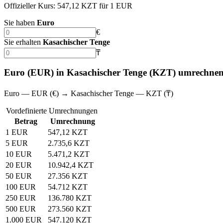
Offizieller Kurs: 547,12 KZT für 1 EUR
Sie haben
Euro
€
Sie erhalten
Kasachischer Tenge
₸
Euro (EUR) in Kasachischer Tenge (KZT) umrechne
Euro — EUR (€) → Kasachischer Tenge — KZT (₸)
Vordefinierte Umrechnungen
Betrag
Umrechnung
1 EUR
547,12 KZT
5 EUR
2.735,6 KZT
10 EUR
5.471,2 KZT
20 EUR
10.942,4 KZT
50 EUR
27.356 KZT
100 EUR
54.712 KZT
250 EUR
136.780 KZT
500 EUR
273.560 KZT
1.000 EUR
547.120 KZT