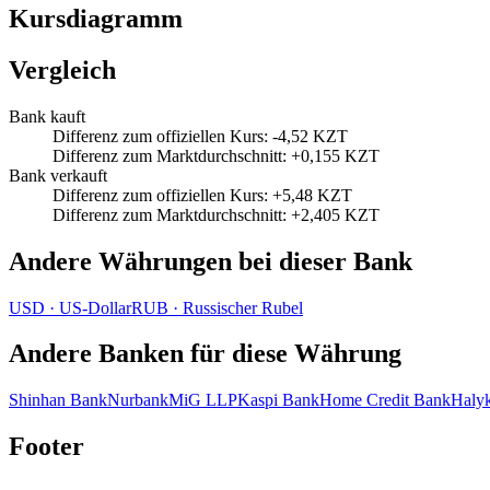
Kursdiagramm
Vergleich
Bank kauft
Differenz zum offiziellen Kurs
:
-4,52 KZT
Differenz zum Marktdurchschnitt
:
+0,155 KZT
Bank verkauft
Differenz zum offiziellen Kurs
:
+5,48 KZT
Differenz zum Marktdurchschnitt
:
+2,405 KZT
Andere Währungen bei dieser Bank
USD
·
US‑Dollar
RUB
·
Russischer Rubel
Andere Banken für diese Währung
Shinhan Bank
Nurbank
MiG LLP
Kaspi Bank
Home Credit Bank
Haly
Footer