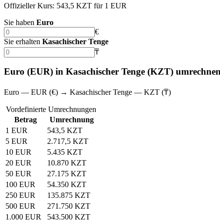
Offizieller Kurs: 543,5 KZT für 1 EUR
Sie haben
Euro
€
Sie erhalten
Kasachischer Tenge
₸
Euro (EUR) in Kasachischer Tenge (KZT) umrechne
Euro — EUR (€) → Kasachischer Tenge — KZT (₸)
Vordefinierte Umrechnungen
Betrag
Umrechnung
1 EUR
543,5 KZT
5 EUR
2.717,5 KZT
10 EUR
5.435 KZT
20 EUR
10.870 KZT
50 EUR
27.175 KZT
100 EUR
54.350 KZT
250 EUR
135.875 KZT
500 EUR
271.750 KZT
1.000 EUR
543.500 KZT