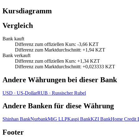
Kursdiagramm
Vergleich
Bank kauft
Differenz zum offiziellen Kurs
:
-3,66 KZT
Differenz zum Marktdurchschnitt
:
+1,94 KZT
Bank verkauft
Differenz zum offiziellen Kurs
:
+1,34 KZT
Differenz zum Marktdurchschnitt
:
+0,023333 KZT
Andere Währungen bei dieser Bank
USD
·
US‑Dollar
RUB
·
Russischer Rubel
Andere Banken für diese Währung
Shinhan Bank
Nurbank
MiG LLP
Kaspi Bank
KZI Bank
Home Credit 
Footer