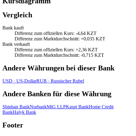
Kursdiagramm
Vergleich
Bank kauft
Differenz zum offiziellen Kurs
:
-4,64 KZT
Differenz zum Marktdurchschnitt
:
+0,035 KZT
Bank verkauft
Differenz zum offiziellen Kurs
:
+2,36 KZT
Differenz zum Marktdurchschnitt
:
-0,715 KZT
Andere Währungen bei dieser Bank
USD
·
US‑Dollar
RUB
·
Russischer Rubel
Andere Banken für diese Währung
Shinhan Bank
Nurbank
MiG LLP
Kaspi Bank
Home Credit
Bank
Halyk Bank
Footer