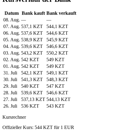
Datum
Bank kauft
Bank verkauft
08. Aug.
—
—
07. Aug.
537,1 KZT
544,1 KZT
06. Aug.
537,6 KZT
544,6 KZT
05. Aug.
538,9 KZT
545,9 KZT
04. Aug.
539,6 KZT
546,6 KZT
03. Aug.
543,2 KZT
550,2 KZT
02. Aug.
542 KZT
549 KZT
01. Aug.
542 KZT
549 KZT
31. Juli
542,1 KZT
549,1 KZT
30. Juli
541,3 KZT
548,3 KZT
29. Juli
540 KZT
547 KZT
28. Juli
539,6 KZT
546,6 KZT
27. Juli
537,13 KZT
544,13 KZT
26. Juli
536 KZT
543 KZT
Kursrechner
Offizieller Kurs: 544 KZT für 1 EUR