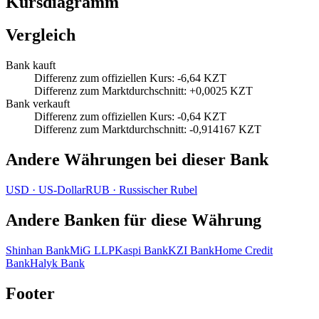
Kursdiagramm
Vergleich
Bank kauft
Differenz zum offiziellen Kurs
:
-6,64 KZT
Differenz zum Marktdurchschnitt
:
+0,0025 KZT
Bank verkauft
Differenz zum offiziellen Kurs
:
-0,64 KZT
Differenz zum Marktdurchschnitt
:
-0,914167 KZT
Andere Währungen bei dieser Bank
USD
·
US‑Dollar
RUB
·
Russischer Rubel
Andere Banken für diese Währung
Shinhan Bank
MiG LLP
Kaspi Bank
KZI Bank
Home Credit
Bank
Halyk Bank
Footer