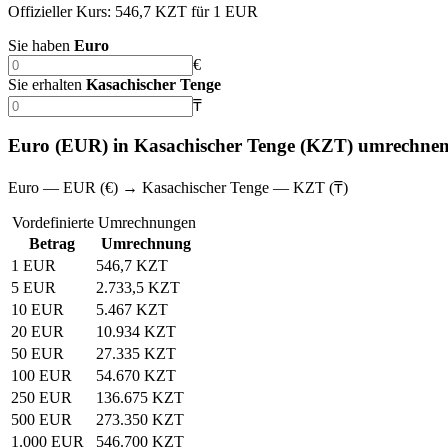
Offizieller Kurs: 546,7 KZT für 1 EUR
Sie haben
Euro
€
Sie erhalten
Kasachischer Tenge
₸
Euro (EUR) in Kasachischer Tenge (KZT) umrechne
Euro — EUR (€) → Kasachischer Tenge — KZT (₸)
Vordefinierte Umrechnungen
Betrag
Umrechnung
1 EUR
546,7 KZT
5 EUR
2.733,5 KZT
10 EUR
5.467 KZT
20 EUR
10.934 KZT
50 EUR
27.335 KZT
100 EUR
54.670 KZT
250 EUR
136.675 KZT
500 EUR
273.350 KZT
1.000 EUR
546.700 KZT