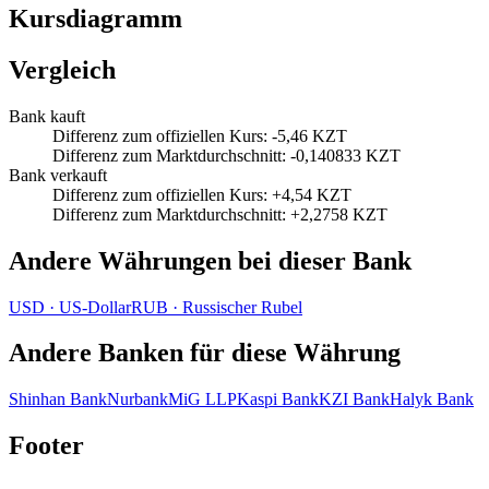
Kursdiagramm
Vergleich
Bank kauft
Differenz zum offiziellen Kurs
:
-5,46 KZT
Differenz zum Marktdurchschnitt
:
-0,140833 KZT
Bank verkauft
Differenz zum offiziellen Kurs
:
+4,54 KZT
Differenz zum Marktdurchschnitt
:
+2,2758 KZT
Andere Währungen bei dieser Bank
USD
·
US‑Dollar
RUB
·
Russischer Rubel
Andere Banken für diese Währung
Shinhan Bank
Nurbank
MiG LLP
Kaspi Bank
KZI Bank
Halyk Bank
Footer