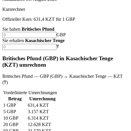
Kursrechner
Offizieller Kurs: 631,4 KZT für 1 GBP
Sie haben
Britisches Pfund
GBP
Sie erhalten
Kasachischer Tenge
₸
Britisches Pfund (GBP) in Kasachischer Tenge
(KZT) umrechnen
Britisches Pfund — GBP (GBP) → Kasachischer Tenge — KZT
(₸)
Vordefinierte Umrechnungen
Betrag
Umrechnung
1 GBP
631,4 KZT
5 GBP
3.157 KZT
10 GBP
6.314 KZT
20 GBP
12.628 KZT
50 GBP
31.570 KZT