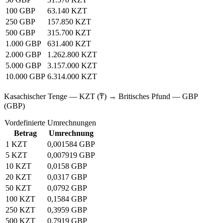
100 GBP
63.140 KZT
250 GBP
157.850 KZT
500 GBP
315.700 KZT
1.000 GBP
631.400 KZT
2.000 GBP
1.262.800 KZT
5.000 GBP
3.157.000 KZT
10.000 GBP
6.314.000 KZT
Kasachischer Tenge — KZT (₸) → Britisches Pfund — GBP
(GBP)
Vordefinierte Umrechnungen
Betrag
Umrechnung
1 KZT
0,001584 GBP
5 KZT
0,007919 GBP
10 KZT
0,0158 GBP
20 KZT
0,0317 GBP
50 KZT
0,0792 GBP
100 KZT
0,1584 GBP
250 KZT
0,3959 GBP
500 KZT
0,7919 GBP