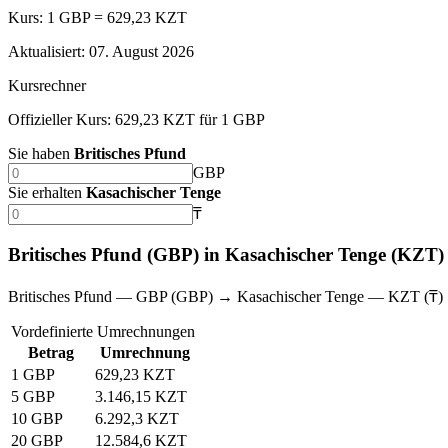
Kurs: 1 GBP = 629,23 KZT
Aktualisiert
:
07. August 2026
Kursrechner
Offizieller Kurs: 629,23 KZT für 1 GBP
Sie haben
Britisches Pfund
GBP
Sie erhalten
Kasachischer Tenge
₸
Britisches Pfund (GBP) in Kasachischer Tenge (KZT
Britisches Pfund — GBP (GBP) → Kasachischer Tenge — KZT (₸)
Vordefinierte Umrechnungen
Betrag
Umrechnung
1 GBP
629,23 KZT
5 GBP
3.146,15 KZT
10 GBP
6.292,3 KZT
20 GBP
12.584,6 KZT