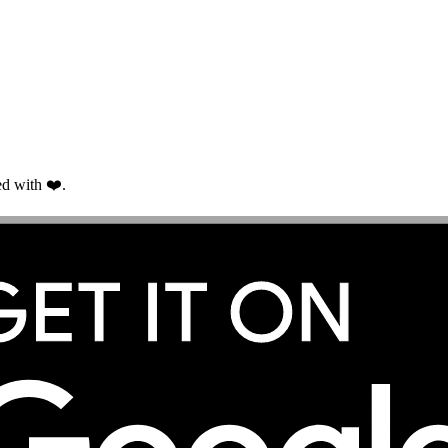
d with ❤️.