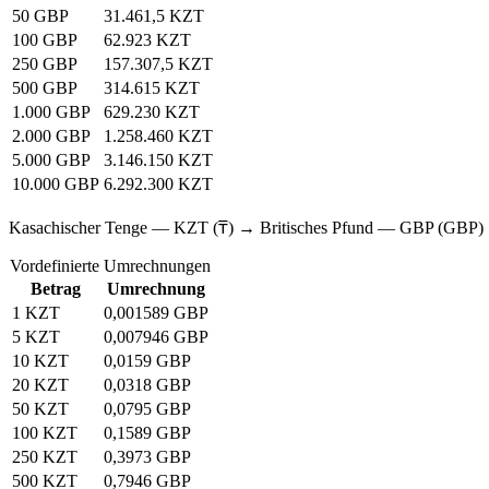
50 GBP
31.461,5 KZT
100 GBP
62.923 KZT
250 GBP
157.307,5 KZT
500 GBP
314.615 KZT
1.000 GBP
629.230 KZT
2.000 GBP
1.258.460 KZT
5.000 GBP
3.146.150 KZT
10.000 GBP
6.292.300 KZT
Kasachischer Tenge — KZT (₸) → Britisches Pfund — GBP (GBP)
Vordefinierte Umrechnungen
Betrag
Umrechnung
1 KZT
0,001589 GBP
5 KZT
0,007946 GBP
10 KZT
0,0159 GBP
20 KZT
0,0318 GBP
50 KZT
0,0795 GBP
100 KZT
0,1589 GBP
250 KZT
0,3973 GBP
500 KZT
0,7946 GBP