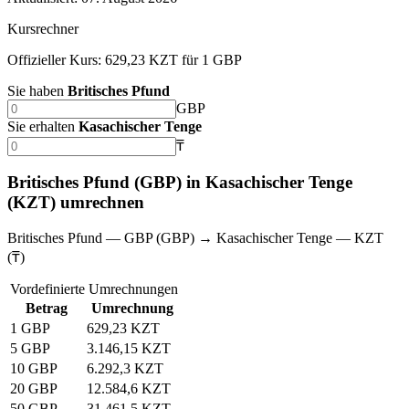
Kursrechner
Offizieller Kurs: 629,23 KZT für 1 GBP
Sie haben
Britisches Pfund
GBP
Sie erhalten
Kasachischer Tenge
₸
Britisches Pfund (GBP) in Kasachischer Tenge
(KZT) umrechnen
Britisches Pfund — GBP (GBP) → Kasachischer Tenge — KZT
(₸)
Vordefinierte Umrechnungen
Betrag
Umrechnung
1 GBP
629,23 KZT
5 GBP
3.146,15 KZT
10 GBP
6.292,3 KZT
20 GBP
12.584,6 KZT
50 GBP
31.461,5 KZT