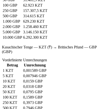
100 GBP
62.923 KZT
250 GBP
157.307,5 KZT
500 GBP
314.615 KZT
1.000 GBP
629.230 KZT
2.000 GBP
1.258.460 KZT
5.000 GBP
3.146.150 KZT
10.000 GBP
6.292.300 KZT
Kasachischer Tenge — KZT (₸) → Britisches Pfund — GBP
(GBP)
Vordefinierte Umrechnungen
Betrag
Umrechnung
1 KZT
0,001589 GBP
5 KZT
0,007946 GBP
10 KZT
0,0159 GBP
20 KZT
0,0318 GBP
50 KZT
0,0795 GBP
100 KZT
0,1589 GBP
250 KZT
0,3973 GBP
500 KZT
0,7946 GBP