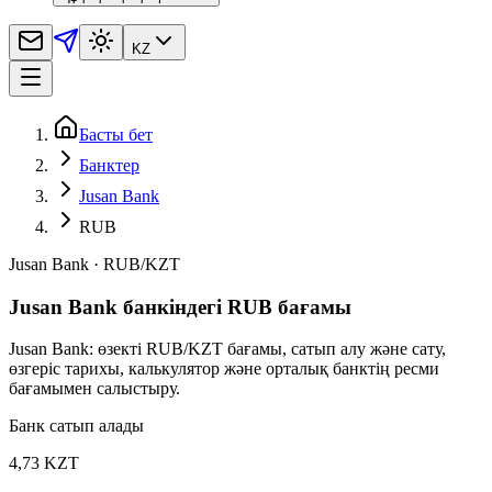
KZ
Басты бет
Банктер
Jusan Bank
RUB
Jusan Bank
·
RUB
/
KZT
Jusan Bank банкіндегі RUB бағамы
Jusan Bank: өзекті RUB/KZT бағамы, сатып алу және сату,
өзгеріс тарихы, калькулятор және орталық банктің ресми
бағамымен салыстыру.
Банк сатып алады
4,73 KZT