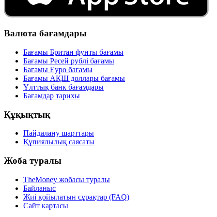
Валюта бағамдары
Бағамы Британ фунты бағамы
Бағамы Ресей рублі бағамы
Бағамы Еуро бағамы
Бағамы АҚШ доллары бағамы
Ұлттық банк бағамдары
Бағамдар тарихы
Құқықтық
Пайдалану шарттары
Құпиялылық саясаты
Жоба туралы
TheMoney жобасы туралы
Байланыс
Жиі қойылатын сұрақтар (FAQ)
Сайт картасы