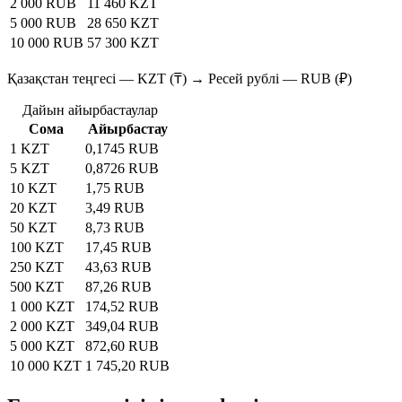
2 000 RUB
11 460 KZT
5 000 RUB
28 650 KZT
10 000 RUB
57 300 KZT
Қазақстан теңгесі — KZT (₸) → Ресей рублі — RUB (₽)
Дайын айырбастаулар
Сома
Айырбастау
1 KZT
0,1745 RUB
5 KZT
0,8726 RUB
10 KZT
1,75 RUB
20 KZT
3,49 RUB
50 KZT
8,73 RUB
100 KZT
17,45 RUB
250 KZT
43,63 RUB
500 KZT
87,26 RUB
1 000 KZT
174,52 RUB
2 000 KZT
349,04 RUB
5 000 KZT
872,60 RUB
10 000 KZT
1 745,20 RUB