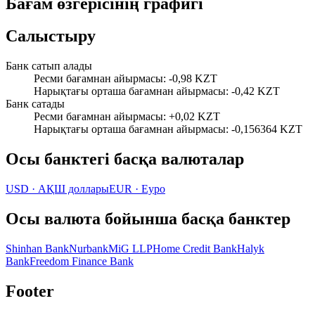
Бағам өзгерісінің графигі
Салыстыру
Банк сатып алады
Ресми бағамнан айырмасы
:
-0,98 KZT
Нарықтағы орташа бағамнан айырмасы
:
-0,42 KZT
Банк сатады
Ресми бағамнан айырмасы
:
+0,02 KZT
Нарықтағы орташа бағамнан айырмасы
:
-0,156364 KZT
Осы банктегі басқа валюталар
USD
·
АҚШ доллары
EUR
·
Еуро
Осы валюта бойынша басқа банктер
Shinhan Bank
Nurbank
MiG LLP
Home Credit Bank
Halyk
Bank
Freedom Finance Bank
Footer