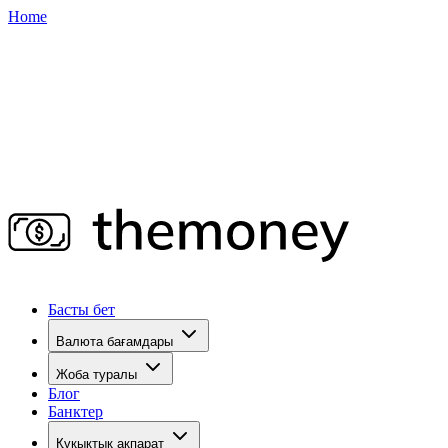
Home
Басты бет
Валюта бағамдары
Жоба туралы
Блог
Банктер
Құқықтық ақпарат