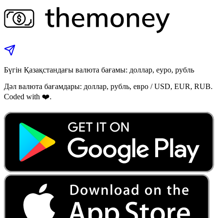
Бүгін Қазақстандағы валюта бағамы: доллар, еуро, рубль
Дәл валюта бағамдары: доллар, рубль, евро / USD, EUR, RUB.
Coded with ❤️.