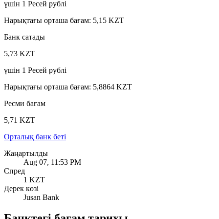
үшін
1
Ресей рублі
Нарықтағы орташа бағам
:
5,15 KZT
Банк сатады
5,73 KZT
үшін
1
Ресей рублі
Нарықтағы орташа бағам
:
5,8864 KZT
Ресми бағам
5,71 KZT
Орталық банк беті
Жаңартылды
Aug 07, 11:53 PM
Спред
1 KZT
Дерек көзі
Jusan Bank
Банктегі бағам тарихы