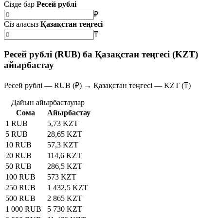
Сізде бар
Ресей рублі
₽
Сіз аласыз
Қазақстан теңгесі
₸
Ресей рублі (RUB) ба Қазақстан теңгесі (KZT)
айырбастау
Ресей рублі — RUB (₽) → Қазақстан теңгесі — KZT (₸)
Дайын айырбастаулар
Сома
Айырбастау
1 RUB
5,73 KZT
5 RUB
28,65 KZT
10 RUB
57,3 KZT
20 RUB
114,6 KZT
50 RUB
286,5 KZT
100 RUB
573 KZT
250 RUB
1 432,5 KZT
500 RUB
2 865 KZT
1 000 RUB
5 730 KZT