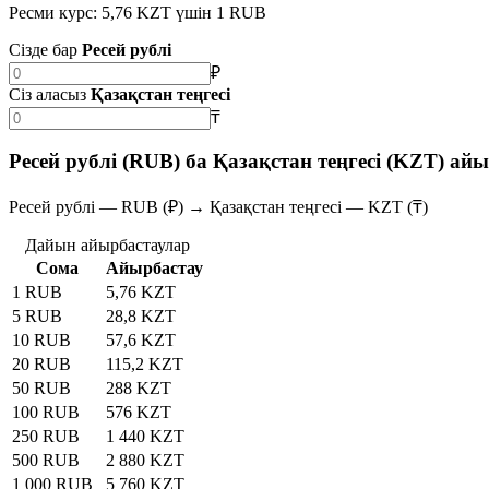
Ресми курс: 5,76 KZT үшін 1 RUB
Сізде бар
Ресей рублі
₽
Сіз аласыз
Қазақстан теңгесі
₸
Ресей рублі (RUB) ба Қазақстан теңгесі (KZT) ай
Ресей рублі — RUB (₽) → Қазақстан теңгесі — KZT (₸)
Дайын айырбастаулар
Сома
Айырбастау
1 RUB
5,76 KZT
5 RUB
28,8 KZT
10 RUB
57,6 KZT
20 RUB
115,2 KZT
50 RUB
288 KZT
100 RUB
576 KZT
250 RUB
1 440 KZT
500 RUB
2 880 KZT
1 000 RUB
5 760 KZT