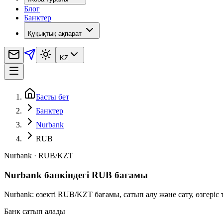
Блог
Банктер
Құқықтық ақпарат
KZ
Басты бет
Банктер
Nurbank
RUB
Nurbank
·
RUB
/
KZT
Nurbank банкіндегі RUB бағамы
Nurbank: өзекті RUB/KZT бағамы, сатып алу және сату, өзгеріс
Банк сатып алады