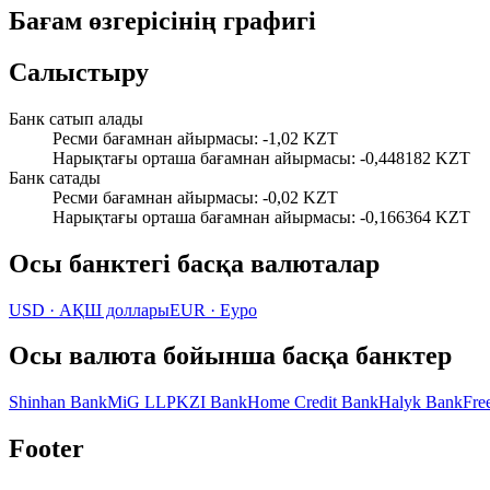
Бағам өзгерісінің графигі
Салыстыру
Банк сатып алады
Ресми бағамнан айырмасы
:
-1,02 KZT
Нарықтағы орташа бағамнан айырмасы
:
-0,448182 KZT
Банк сатады
Ресми бағамнан айырмасы
:
-0,02 KZT
Нарықтағы орташа бағамнан айырмасы
:
-0,166364 KZT
Осы банктегі басқа валюталар
USD
·
АҚШ доллары
EUR
·
Еуро
Осы валюта бойынша басқа банктер
Shinhan Bank
MiG LLP
KZI Bank
Home Credit Bank
Halyk Bank
Fre
Footer