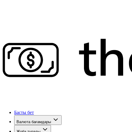
Басты бет
Валюта бағамдары
Жоба туралы