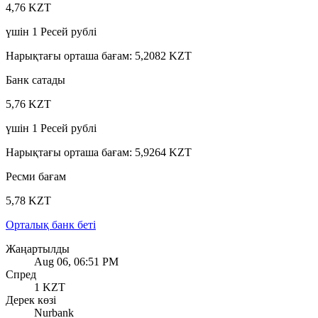
4,76 KZT
үшін
1
Ресей рублі
Нарықтағы орташа бағам
:
5,2082 KZT
Банк сатады
5,76 KZT
үшін
1
Ресей рублі
Нарықтағы орташа бағам
:
5,9264 KZT
Ресми бағам
5,78 KZT
Орталық банк беті
Жаңартылды
Aug 06, 06:51 PM
Спред
1 KZT
Дерек көзі
Nurbank