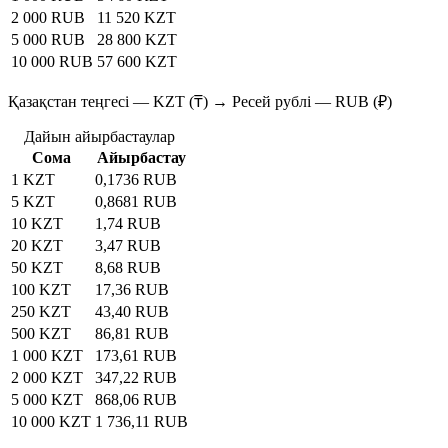
2 000 RUB
11 520 KZT
5 000 RUB
28 800 KZT
10 000 RUB
57 600 KZT
Қазақстан теңгесі — KZT (₸) → Ресей рублі — RUB (₽)
Дайын айырбастаулар
Сома
Айырбастау
1 KZT
0,1736 RUB
5 KZT
0,8681 RUB
10 KZT
1,74 RUB
20 KZT
3,47 RUB
50 KZT
8,68 RUB
100 KZT
17,36 RUB
250 KZT
43,40 RUB
500 KZT
86,81 RUB
1 000 KZT
173,61 RUB
2 000 KZT
347,22 RUB
5 000 KZT
868,06 RUB
10 000 KZT
1 736,11 RUB