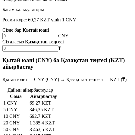
Бағам калькуляторы
Ресми курс: 69,27 KZT үшін 1 CNY
Сізде бар
Қытай юані
CNY
Сіз аласыз
Қазақстан теңгесі
₸
Қытай юані (CNY) ба Қазақстан теңгесі (KZT)
айырбастау
Қытай юані — CNY (CNY) → Қазақстан теңгесі — KZT (₸)
Дайын айырбастаулар
Сома
Айырбастау
1 CNY
69,27 KZT
5 CNY
346,35 KZT
10 CNY
692,7 KZT
20 CNY
1 385,4 KZT
50 CNY
3 463,5 KZT