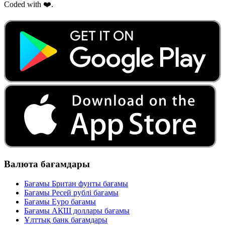
Coded with ❤️.
Валюта бағамдары
Бағамы Британ фунты бағамы
Бағамы Ресей рублі бағамы
Бағамы Еуро бағамы
Бағамы АҚШ доллары бағамы
Ұлттық банк бағамдары