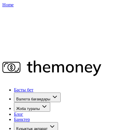
Home
Басты бет
Валюта бағамдары
Жоба туралы
Блог
Банктер
Құқықтық ақпарат