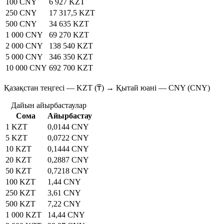
100 CNY
6 927 KZT
250 CNY
17 317,5 KZT
500 CNY
34 635 KZT
1 000 CNY
69 270 KZT
2 000 CNY
138 540 KZT
5 000 CNY
346 350 KZT
10 000 CNY
692 700 KZT
Қазақстан теңгесі — KZT (₸) → Қытай юані — CNY (CNY)
Дайын айырбастаулар
Сома
Айырбастау
1 KZT
0,0144 CNY
5 KZT
0,0722 CNY
10 KZT
0,1444 CNY
20 KZT
0,2887 CNY
50 KZT
0,7218 CNY
100 KZT
1,44 CNY
250 KZT
3,61 CNY
500 KZT
7,22 CNY
1 000 KZT
14,44 CNY