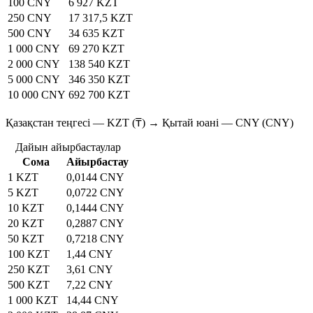
100 CNY
6 927 KZT
250 CNY
17 317,5 KZT
500 CNY
34 635 KZT
1 000 CNY
69 270 KZT
2 000 CNY
138 540 KZT
5 000 CNY
346 350 KZT
10 000 CNY
692 700 KZT
Қазақстан теңгесі — KZT (₸) → Қытай юані — CNY (CNY)
Дайын айырбастаулар
Сома
Айырбастау
1 KZT
0,0144 CNY
5 KZT
0,0722 CNY
10 KZT
0,1444 CNY
20 KZT
0,2887 CNY
50 KZT
0,7218 CNY
100 KZT
1,44 CNY
250 KZT
3,61 CNY
500 KZT
7,22 CNY
1 000 KZT
14,44 CNY