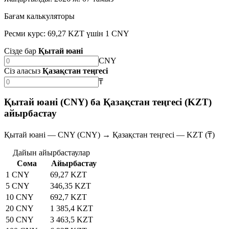
Бағам калькуляторы
Ресми курс: 69,27 KZT үшін 1 CNY
Сізде бар
Қытай юані
CNY
Сіз аласыз
Қазақстан теңгесі
₸
Қытай юані (CNY) ба Қазақстан теңгесі (KZT)
айырбастау
Қытай юані — CNY (CNY) → Қазақстан теңгесі — KZT (₸)
Дайын айырбастаулар
Сома
Айырбастау
1 CNY
69,27 KZT
5 CNY
346,35 KZT
10 CNY
692,7 KZT
20 CNY
1 385,4 KZT
50 CNY
3 463,5 KZT