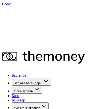
Home
Басты бет
Валюта бағамдары
Жоба туралы
Блог
Банктер
Құқықтық ақпарат