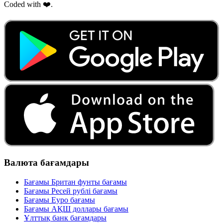
Coded with ❤️.
Валюта бағамдары
Бағамы Британ фунты бағамы
Бағамы Ресей рублі бағамы
Бағамы Еуро бағамы
Бағамы АҚШ доллары бағамы
Ұлттық банк бағамдары