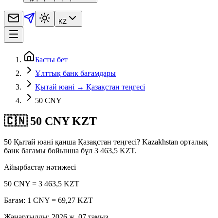
KZ
Басты бет
Ұлттық банк бағамдары
Қытай юані → Қазақстан теңгесі
50 CNY
🇨🇳 50 CNY KZT
50 Қытай юані қанша Қазақстан теңгесі? Kazakhstan орталық
банк бағамы бойынша бұл 3 463,5 KZT.
Айырбастау нәтижесі
50 CNY = 3 463,5 KZT
Бағам: 1 CNY = 69,27 KZT
Жаңартылды
:
2026 ж. 07 тамыз