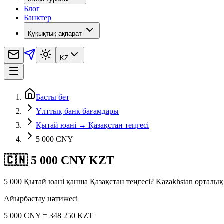
Блог
Банктер
Құқықтық ақпарат
KZ
Басты бет
Ұлттық банк бағамдары
Қытай юані → Қазақстан теңгесі
5 000 CNY
🇨🇳 5 000 CNY KZT
5 000 Қытай юані қанша Қазақстан теңгесі? Kazakhstan орталы
Айырбастау нәтижесі
5 000 CNY = 348 250 KZT