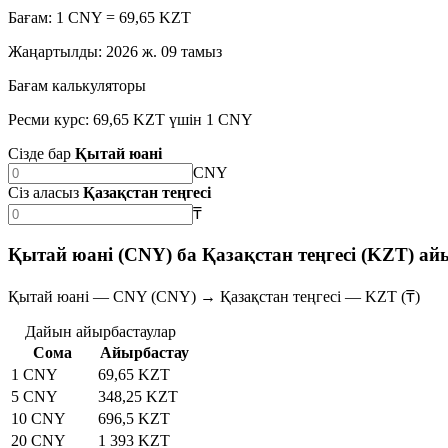
Бағам: 1 CNY = 69,65 KZT
Жаңартылды
:
2026 ж. 09 тамыз
Бағам калькуляторы
Ресми курс: 69,65 KZT үшін 1 CNY
Сізде бар
Қытай юані
CNY
Сіз аласыз
Қазақстан теңгесі
₸
Қытай юані (CNY) ба Қазақстан теңгесі (KZT) ай
Қытай юані — CNY (CNY) → Қазақстан теңгесі — KZT (₸)
Дайын айырбастаулар
Сома
Айырбастау
1 CNY
69,65 KZT
5 CNY
348,25 KZT
10 CNY
696,5 KZT
20 CNY
1 393 KZT