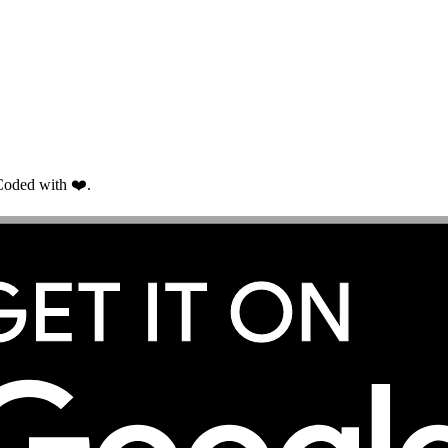
oded with ❤️.