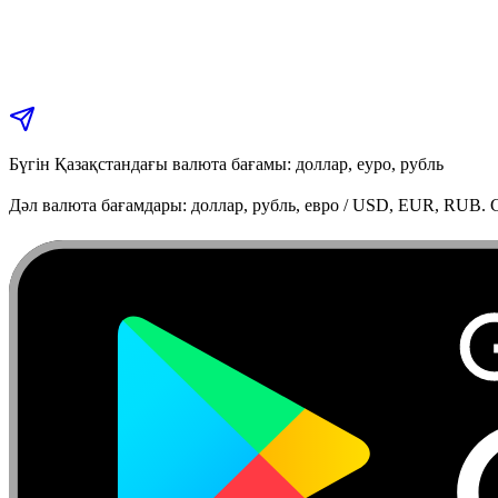
Бүгін Қазақстандағы валюта бағамы: доллар, еуро, рубль
Дәл валюта бағамдары: доллар, рубль, евро / USD, EUR, RUB. C