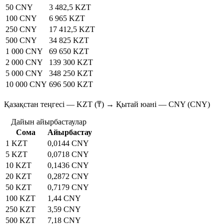
50 CNY
3 482,5 KZT
100 CNY
6 965 KZT
250 CNY
17 412,5 KZT
500 CNY
34 825 KZT
1 000 CNY
69 650 KZT
2 000 CNY
139 300 KZT
5 000 CNY
348 250 KZT
10 000 CNY
696 500 KZT
Қазақстан теңгесі — KZT (₸) → Қытай юані — CNY (CNY)
Дайын айырбастаулар
Сома
Айырбастау
1 KZT
0,0144 CNY
5 KZT
0,0718 CNY
10 KZT
0,1436 CNY
20 KZT
0,2872 CNY
50 KZT
0,7179 CNY
100 KZT
1,44 CNY
250 KZT
3,59 CNY
500 KZT
7,18 CNY