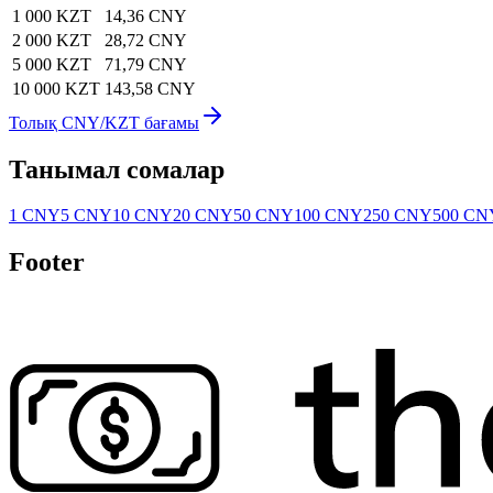
1 000 KZT
14,36 CNY
2 000 KZT
28,72 CNY
5 000 KZT
71,79 CNY
10 000 KZT
143,58 CNY
Толық CNY/KZT бағамы
Танымал сомалар
1 CNY
5 CNY
10 CNY
20 CNY
50 CNY
100 CNY
250 CNY
500 CN
Footer