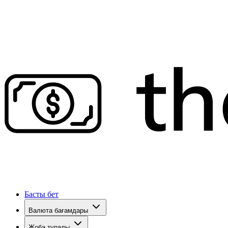
Басты бет
Валюта бағамдары
Жоба туралы