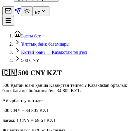
KZ
Басты бет
Ұлттық банк бағамдары
Қытай юані → Қазақстан теңгесі
500 CNY
🇨🇳 500 CNY KZT
500 Қытай юані қанша Қазақстан теңгесі? Kazakhstan орталық
банк бағамы бойынша бұл 34 805 KZT.
Айырбастау нәтижесі
500 CNY = 34 805 KZT
Бағам: 1 CNY = 69,61 KZT
Жаңартылды
:
2026 ж. 06 тамыз