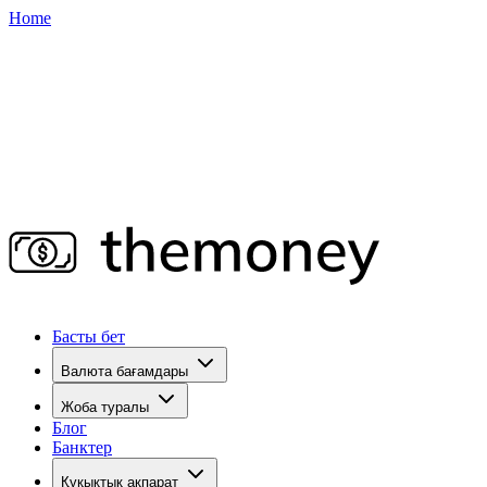
Home
Басты бет
Валюта бағамдары
Жоба туралы
Блог
Банктер
Құқықтық ақпарат