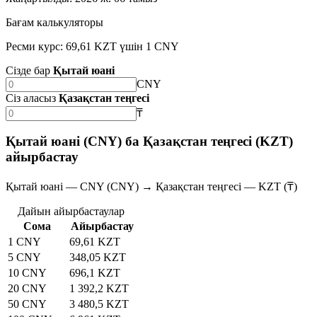
Бағам калькуляторы
Ресми курс: 69,61 KZT үшін 1 CNY
Сізде бар
Қытай юані
CNY
Сіз аласыз
Қазақстан теңгесі
₸
Қытай юані (CNY) ба Қазақстан теңгесі (KZT)
айырбастау
Қытай юані — CNY (CNY) → Қазақстан теңгесі — KZT (₸)
Дайын айырбастаулар
Сома
Айырбастау
1 CNY
69,61 KZT
5 CNY
348,05 KZT
10 CNY
696,1 KZT
20 CNY
1 392,2 KZT
50 CNY
3 480,5 KZT