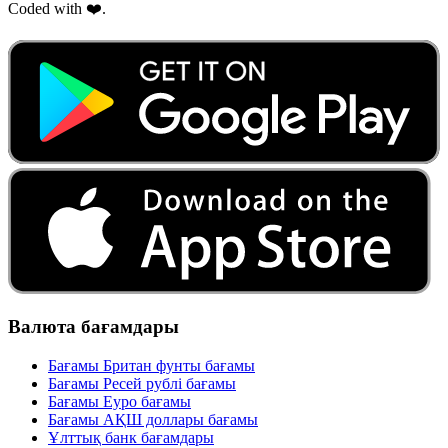
Coded with ❤️.
Валюта бағамдары
Бағамы Британ фунты бағамы
Бағамы Ресей рублі бағамы
Бағамы Еуро бағамы
Бағамы АҚШ доллары бағамы
Ұлттық банк бағамдары