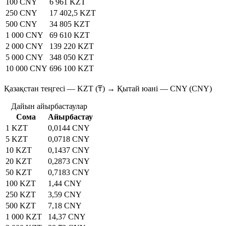
100 CNY
6 961 KZT
250 CNY
17 402,5 KZT
500 CNY
34 805 KZT
1 000 CNY
69 610 KZT
2 000 CNY
139 220 KZT
5 000 CNY
348 050 KZT
10 000 CNY
696 100 KZT
Қазақстан теңгесі — KZT (₸) → Қытай юані — CNY (CNY)
Дайын айырбастаулар
Сома
Айырбастау
1 KZT
0,0144 CNY
5 KZT
0,0718 CNY
10 KZT
0,1437 CNY
20 KZT
0,2873 CNY
50 KZT
0,7183 CNY
100 KZT
1,44 CNY
250 KZT
3,59 CNY
500 KZT
7,18 CNY
1 000 KZT
14,37 CNY