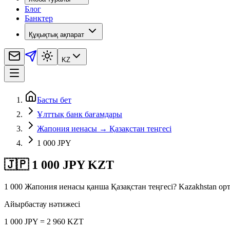
Блог
Банктер
Құқықтық ақпарат
KZ
Басты бет
Ұлттық банк бағамдары
Жапония иенасы → Қазақстан теңгесі
1 000 JPY
🇯🇵 1 000 JPY KZT
1 000 Жапония иенасы қанша Қазақстан теңгесі? Kazakhstan о
Айырбастау нәтижесі
1 000 JPY = 2 960 KZT