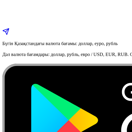
Бүгін Қазақстандағы валюта бағамы: доллар, еуро, рубль
Дәл валюта бағамдары: доллар, рубль, евро / USD, EUR, RUB. C