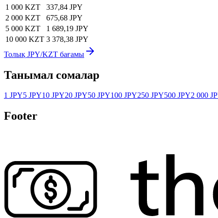
1 000 KZT
337,84 JPY
2 000 KZT
675,68 JPY
5 000 KZT
1 689,19 JPY
10 000 KZT
3 378,38 JPY
Толық JPY/KZT бағамы
Танымал сомалар
1 JPY
5 JPY
10 JPY
20 JPY
50 JPY
100 JPY
250 JPY
500 JPY
2 000 J
Footer