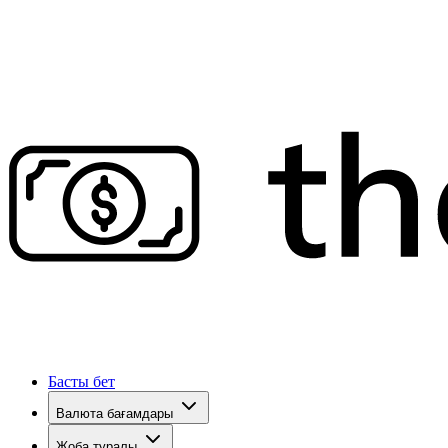
Басты бет
Валюта бағамдары
Жоба туралы