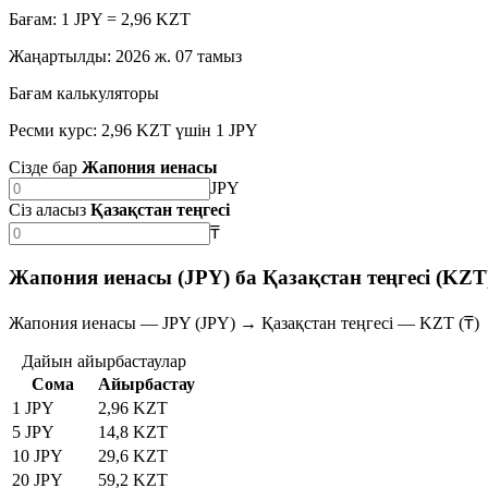
Бағам: 1 JPY = 2,96 KZT
Жаңартылды
:
2026 ж. 07 тамыз
Бағам калькуляторы
Ресми курс: 2,96 KZT үшін 1 JPY
Сізде бар
Жапония иенасы
JPY
Сіз аласыз
Қазақстан теңгесі
₸
Жапония иенасы (JPY) ба Қазақстан теңгесі (KZT
Жапония иенасы — JPY (JPY) → Қазақстан теңгесі — KZT (₸)
Дайын айырбастаулар
Сома
Айырбастау
1 JPY
2,96 KZT
5 JPY
14,8 KZT
10 JPY
29,6 KZT
20 JPY
59,2 KZT