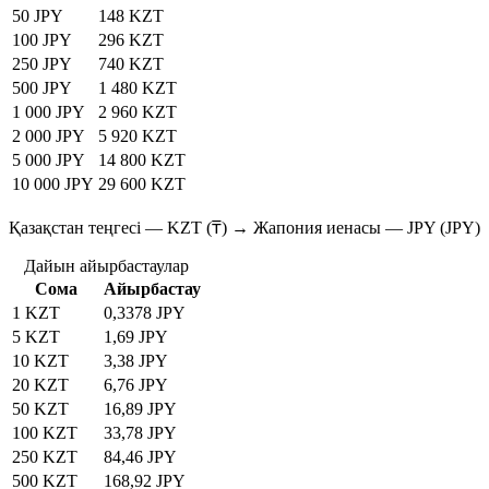
50 JPY
148 KZT
100 JPY
296 KZT
250 JPY
740 KZT
500 JPY
1 480 KZT
1 000 JPY
2 960 KZT
2 000 JPY
5 920 KZT
5 000 JPY
14 800 KZT
10 000 JPY
29 600 KZT
Қазақстан теңгесі — KZT (₸) → Жапония иенасы — JPY (JPY)
Дайын айырбастаулар
Сома
Айырбастау
1 KZT
0,3378 JPY
5 KZT
1,69 JPY
10 KZT
3,38 JPY
20 KZT
6,76 JPY
50 KZT
16,89 JPY
100 KZT
33,78 JPY
250 KZT
84,46 JPY
500 KZT
168,92 JPY