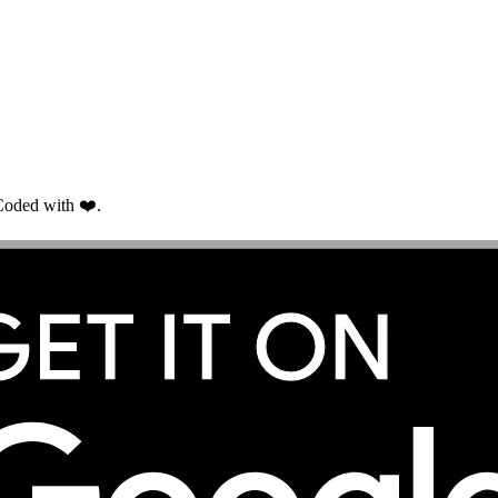
oded with ❤️.