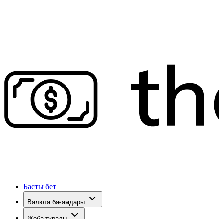
Басты бет
Валюта бағамдары
Жоба туралы