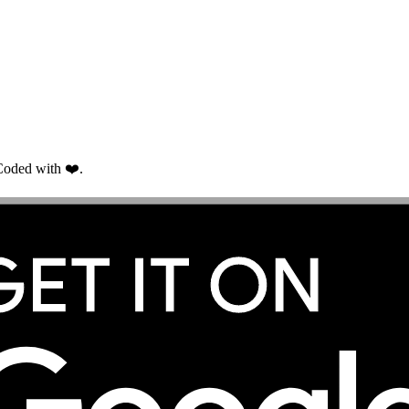
oded with ❤️.