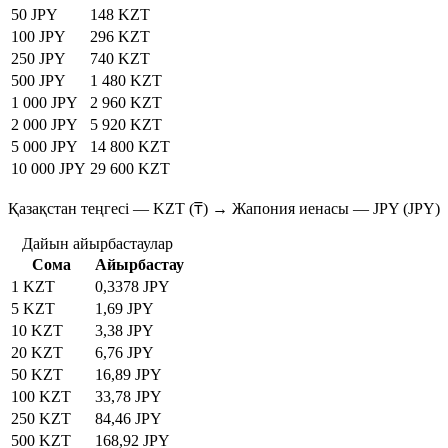
50 JPY
148 KZT
100 JPY
296 KZT
250 JPY
740 KZT
500 JPY
1 480 KZT
1 000 JPY
2 960 KZT
2 000 JPY
5 920 KZT
5 000 JPY
14 800 KZT
10 000 JPY
29 600 KZT
Қазақстан теңгесі — KZT (₸) → Жапония иенасы — JPY (JPY)
Дайын айырбастаулар
Сома
Айырбастау
1 KZT
0,3378 JPY
5 KZT
1,69 JPY
10 KZT
3,38 JPY
20 KZT
6,76 JPY
50 KZT
16,89 JPY
100 KZT
33,78 JPY
250 KZT
84,46 JPY
500 KZT
168,92 JPY