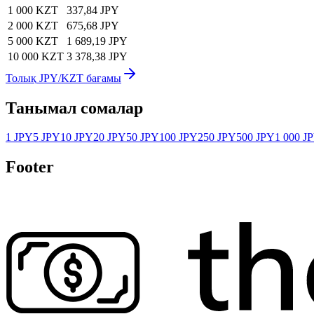
1 000 KZT
337,84 JPY
2 000 KZT
675,68 JPY
5 000 KZT
1 689,19 JPY
10 000 KZT
3 378,38 JPY
Толық JPY/KZT бағамы
Танымал сомалар
1 JPY
5 JPY
10 JPY
20 JPY
50 JPY
100 JPY
250 JPY
500 JPY
1 000 J
Footer