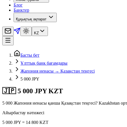
Блог
Банктер
Құқықтық ақпарат
KZ
Басты бет
Ұлттық банк бағамдары
Жапония иенасы → Қазақстан теңгесі
5 000 JPY
🇯🇵 5 000 JPY KZT
5 000 Жапония иенасы қанша Қазақстан теңгесі? Kazakhstan о
Айырбастау нәтижесі
5 000 JPY = 14 800 KZT