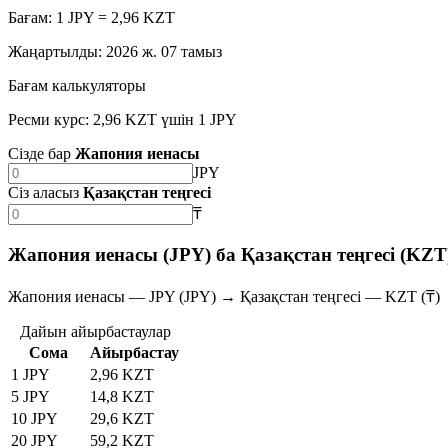
Бағам: 1 JPY = 2,96 KZT
Жаңартылды
:
2026 ж. 07 тамыз
Бағам калькуляторы
Ресми курс: 2,96 KZT үшін 1 JPY
Сізде бар
Жапония иенасы
JPY
Сіз аласыз
Қазақстан теңгесі
₸
Жапония иенасы (JPY) ба Қазақстан теңгесі (KZT
Жапония иенасы — JPY (JPY) → Қазақстан теңгесі — KZT (₸)
Дайын айырбастаулар
Сома
Айырбастау
1 JPY
2,96 KZT
5 JPY
14,8 KZT
10 JPY
29,6 KZT
20 JPY
59,2 KZT