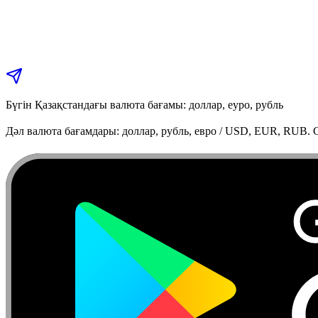
Бүгін Қазақстандағы валюта бағамы: доллар, еуро, рубль
Дәл валюта бағамдары: доллар, рубль, евро / USD, EUR, RUB. C