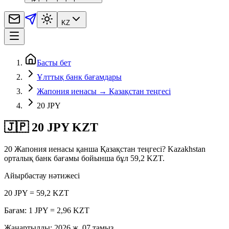
KZ
Басты бет
Ұлттық банк бағамдары
Жапония иенасы → Қазақстан теңгесі
20 JPY
🇯🇵 20 JPY KZT
20 Жапония иенасы қанша Қазақстан теңгесі? Kazakhstan
орталық банк бағамы бойынша бұл 59,2 KZT.
Айырбастау нәтижесі
20 JPY = 59,2 KZT
Бағам: 1 JPY = 2,96 KZT
Жаңартылды
:
2026 ж. 07 тамыз