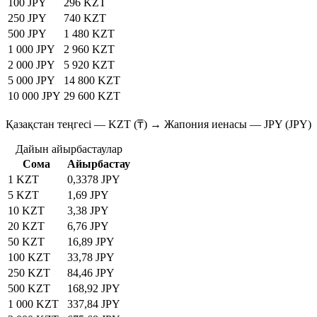
100 JPY
296 KZT
250 JPY
740 KZT
500 JPY
1 480 KZT
1 000 JPY
2 960 KZT
2 000 JPY
5 920 KZT
5 000 JPY
14 800 KZT
10 000 JPY
29 600 KZT
Қазақстан теңгесі — KZT (₸) → Жапония иенасы — JPY (JPY)
Дайын айырбастаулар
Сома
Айырбастау
1 KZT
0,3378 JPY
5 KZT
1,69 JPY
10 KZT
3,38 JPY
20 KZT
6,76 JPY
50 KZT
16,89 JPY
100 KZT
33,78 JPY
250 KZT
84,46 JPY
500 KZT
168,92 JPY
1 000 KZT
337,84 JPY