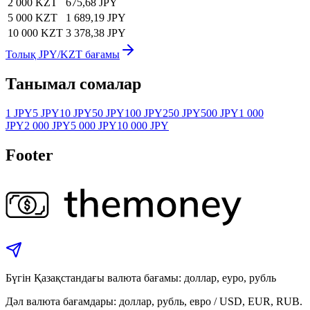
2 000 KZT
675,68 JPY
5 000 KZT
1 689,19 JPY
10 000 KZT
3 378,38 JPY
Толық JPY/KZT бағамы
Танымал сомалар
1 JPY
5 JPY
10 JPY
50 JPY
100 JPY
250 JPY
500 JPY
1 000
JPY
2 000 JPY
5 000 JPY
10 000 JPY
Footer
Бүгін Қазақстандағы валюта бағамы: доллар, еуро, рубль
Дәл валюта бағамдары: доллар, рубль, евро / USD, EUR, RUB.