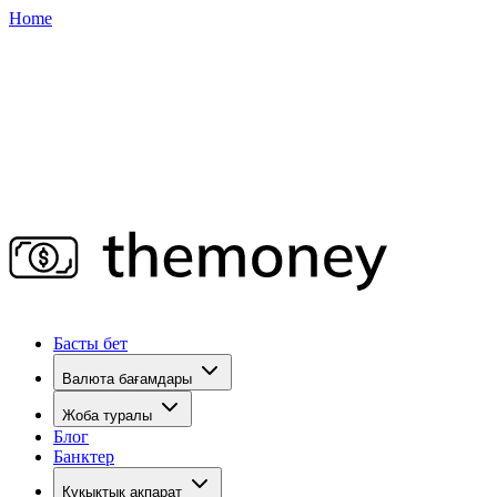
Home
Басты бет
Валюта бағамдары
Жоба туралы
Блог
Банктер
Құқықтық ақпарат