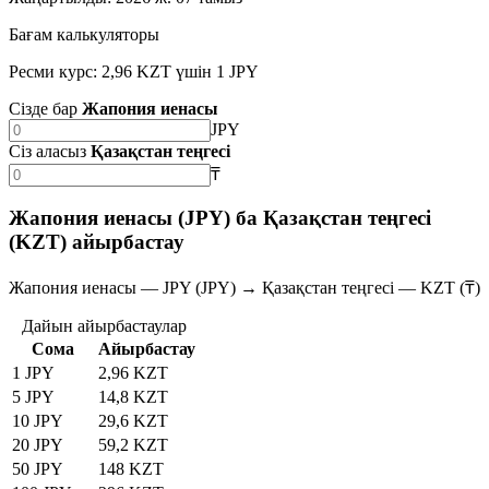
Бағам калькуляторы
Ресми курс: 2,96 KZT үшін 1 JPY
Сізде бар
Жапония иенасы
JPY
Сіз аласыз
Қазақстан теңгесі
₸
Жапония иенасы (JPY) ба Қазақстан теңгесі
(KZT) айырбастау
Жапония иенасы — JPY (JPY) → Қазақстан теңгесі — KZT (₸)
Дайын айырбастаулар
Сома
Айырбастау
1 JPY
2,96 KZT
5 JPY
14,8 KZT
10 JPY
29,6 KZT
20 JPY
59,2 KZT
50 JPY
148 KZT