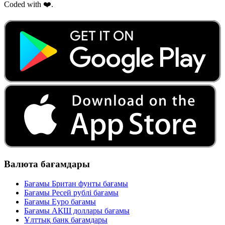
Coded with ❤️.
Валюта бағамдары
Бағамы Британ фунты бағамы
Бағамы Ресей рублі бағамы
Бағамы Еуро бағамы
Бағамы АҚШ доллары бағамы
Ұлттық банк бағамдары