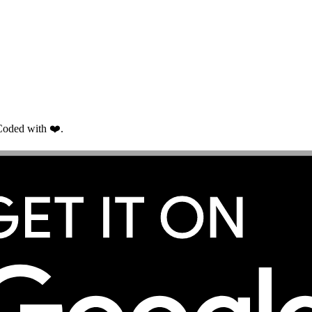
oded with ❤️.