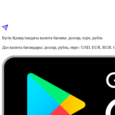
Бүгін Қазақстандағы валюта бағамы: доллар, еуро, рубль
Дәл валюта бағамдары: доллар, рубль, евро / USD, EUR, RUB. C