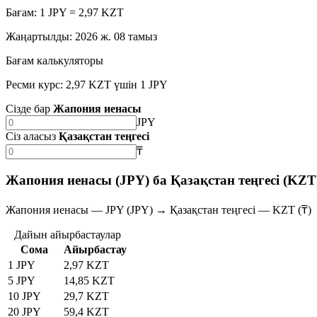
Бағам: 1 JPY = 2,97 KZT
Жаңартылды
:
2026 ж. 08 тамыз
Бағам калькуляторы
Ресми курс: 2,97 KZT үшін 1 JPY
Сізде бар
Жапония иенасы
JPY
Сіз аласыз
Қазақстан теңгесі
₸
Жапония иенасы (JPY) ба Қазақстан теңгесі (KZT
Жапония иенасы — JPY (JPY) → Қазақстан теңгесі — KZT (₸)
Дайын айырбастаулар
Сома
Айырбастау
1 JPY
2,97 KZT
5 JPY
14,85 KZT
10 JPY
29,7 KZT
20 JPY
59,4 KZT