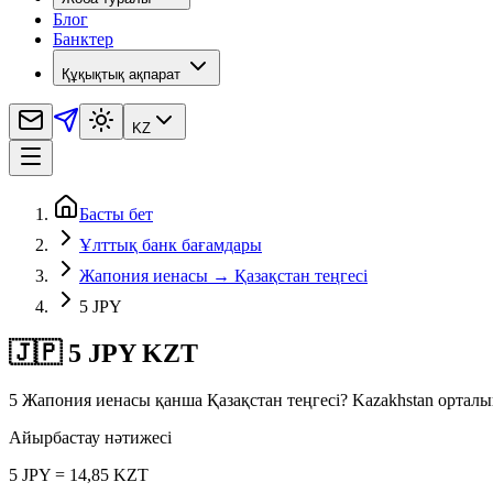
Блог
Банктер
Құқықтық ақпарат
KZ
Басты бет
Ұлттық банк бағамдары
Жапония иенасы → Қазақстан теңгесі
5 JPY
🇯🇵 5 JPY KZT
5 Жапония иенасы қанша Қазақстан теңгесі? Kazakhstan ортал
Айырбастау нәтижесі
5 JPY = 14,85 KZT