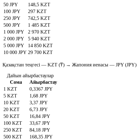
50 JPY
148,5 KZT
100 JPY
297 KZT
250 JPY
742,5 KZT
500 JPY
1 485 KZT
1 000 JPY
2 970 KZT
2 000 JPY
5 940 KZT
5 000 JPY
14 850 KZT
10 000 JPY
29 700 KZT
Қазақстан теңгесі — KZT (₸) → Жапония иенасы — JPY (JPY)
Дайын айырбастаулар
Сома
Айырбастау
1 KZT
0,3367 JPY
5 KZT
1,68 JPY
10 KZT
3,37 JPY
20 KZT
6,73 JPY
50 KZT
16,84 JPY
100 KZT
33,67 JPY
250 KZT
84,18 JPY
500 KZT
168,35 JPY