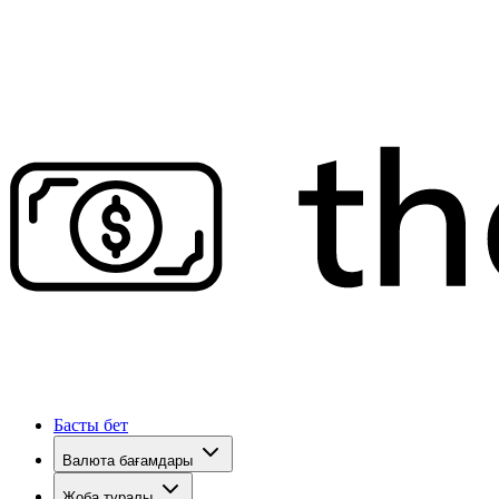
Басты бет
Валюта бағамдары
Жоба туралы