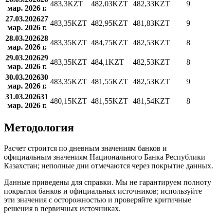
483,3
KZT
482,03
KZT
482,33
KZT
9
мар. 2026 г.
27.03.2026
27
483,35
KZT
482,95
KZT
481,83
KZT
9
мар. 2026 г.
28.03.2026
28
483,35
KZT
484,75
KZT
482,53
KZT
8
мар. 2026 г.
29.03.2026
29
483,35
KZT
484,1
KZT
482,53
KZT
8
мар. 2026 г.
30.03.2026
30
483,35
KZT
481,55
KZT
482,53
KZT
9
мар. 2026 г.
31.03.2026
31
480,15
KZT
481,55
KZT
481,54
KZT
8
мар. 2026 г.
Методология
Расчет строится по дневным значениям банков и
официальным значениям Национального Банка Республики
Казахстан; неполные дни отмечаются через покрытие данных.
Данные приведены для справки. Мы не гарантируем полноту
покрытия банков и официальных источников; используйте
эти значения с осторожностью и проверяйте критичные
решения в первичных источниках.