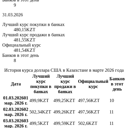
9
31.03.2026
Лучший курс покупки в банках
480,15
KZT
Лучший курс продажи в банках
481,55
KZT
Официальный курс
481,54
KZT
Банков в этот день
8
История курса доллара США в Казахстане в марте 2026 года
Лучший
Лучший
Банков
курс
курс
Официальный
Дата
в этот
покупки в
продажи в
курс
день
банках
банках
01.03.2026
01
499,9
KZT
499,25
KZT
497,56
KZT
10
мар. 2026 г.
02.03.2026
02
502,34
KZT
499,26
KZT
497,56
KZT
11
мар. 2026 г.
03.03.2026
03
499,5
KZT
499,59
KZT
502,6
KZT
11
мар. 2026 г.