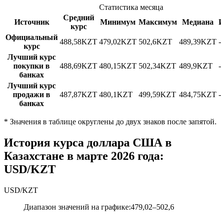
Статистика месяца
Средний
Источник
Минимум
Максимум
Медиана
курс
Официальный
488,58
KZT
479,02
KZT
502,6
KZT
489,39
KZT
курс
Лучший курс
покупки в
488,69
KZT
480,15
KZT
502,34
KZT
489,9
KZT
банках
Лучший курс
продажи в
487,87
KZT
480,1
KZT
499,59
KZT
484,75
KZT
банках
*
Значения в таблице округлены до двух знаков после запятой.
История курса доллара США в
Казахстане в марте 2026 года:
USD/KZT
USD
/
KZT
Диапазон значений на графике
:
479,02
–
502,6