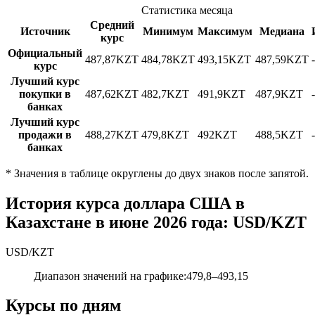
Статистика месяца
Средний
Источник
Минимум
Максимум
Медиана
курс
Официальный
487,87
KZT
484,78
KZT
493,15
KZT
487,59
KZT
курс
Лучший курс
покупки в
487,62
KZT
482,7
KZT
491,9
KZT
487,9
KZT
банках
Лучший курс
продажи в
488,27
KZT
479,8
KZT
492
KZT
488,5
KZT
банках
*
Значения в таблице округлены до двух знаков после запятой.
История курса доллара США в
Казахстане в июне 2026 года: USD/KZT
USD
/
KZT
Диапазон значений на графике
:
479,8
–
493,15
Курсы по дням