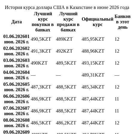
История курса доллара США в Казахстане в июне 2026 года
Лучший
Лучший
Банков
курс
курс
Официальный
Дата
в этот
покупки в
продажи в
курс
день
банках
банках
01.06.2026
01
490,5
KZT
489
KZT
485,95
KZT
12
июн. 2026 г.
02.06.2026
02
491,3
KZT
492
KZT
488,96
KZT
12
июн. 2026 г.
03.06.2026
03
490
KZT
489,5
KZT
493,15
KZT
12
июн. 2026 г.
04.06.2026
04
—
—
489,31
KZT
—
июн. 2026 г.
05.06.2026
05
487,3
KZT
488,5
KZT
485,34
KZT
12
июн. 2026 г.
06.06.2026
06
486,9
KZT
488,5
KZT
487,44
KZT
11
июн. 2026 г.
07.06.2026
07
486,9
KZT
488,5
KZT
487,44
KZT
11
июн. 2026 г.
08.06.2026
08
486,5
KZT
486,2
KZT
487,44
KZT
12
июн. 2026 г.
09.06.2026
09