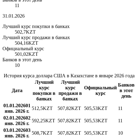
11
31.01.2026
Лучший курс покупки в банках
502,7
KZT
Лучший курс продажи в банках
504,16
KZT
Официальный курс
501,02
KZT
Банков в этот день
10
История курса доллара США в Казахстане в январе 2026 года
Лучший
Лучший
Банков
курс
курс
Официальный
Дата
в этот
покупки в
продажи в
курс
день
банках
банках
01.01.2026
01
512,5
KZT
507,82
KZT
505,53
KZT
11
янв. 2026 г.
02.01.2026
02
592,25
KZT
507,82
KZT
505,53
KZT
11
янв. 2026 г.
03.01.2026
03
508,7
KZT
507,82
KZT
505,53
KZT
10
янв. 2026 г.