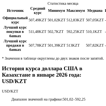
Статистика месяца
Средний
Источник
Минимум
Максимум
Медиана
курс
Официальный
507,49
KZT
501,02
KZT
512,83
KZT
507,05
KZT
курс
Лучший курс
покупки в
511,48
KZT
502,7
KZT
592,25
KZT
510,1
KZT
банках
Лучший курс
продажи в
507,78
KZT
501,39
KZT
513
KZT
507,82
KZT
банках
*
Значения в таблице округлены до двух знаков после запятой.
История курса доллара США в
Казахстане в январе 2026 года:
USD/KZT
USD
/
KZT
Диапазон значений на графике
:
501,02
–
592,25