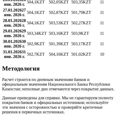
504,1
KZT
502,05
KZT
503,35
KZT
11
янв. 2026 г.
27.01.2026
27
504,1
KZT
502,87
KZT
501,79
KZT
11
янв. 2026 г.
28.01.2026
28
504,1
KZT
503,53
KZT
502,27
KZT
11
янв. 2026 г.
29.01.2026
29
503,34
KZT
503,16
KZT
503,9
KZT
11
янв. 2026 г.
30.01.2026
30
502,9
KZT
501,39
KZT
503,17
KZT
11
янв. 2026 г.
31.01.2026
31
502,7
KZT
504,16
KZT
501,02
KZT
10
янв. 2026 г.
Методология
Расчет строится по дневным значениям банков и
официальным значениям Национального Банка Республики
Казахстан; неполные дни отмечаются через покрытие данных.
Данные приведены для справки. Мы не гарантируем полноту
покрытия банков и официальных источников; используйте
эти значения с осторожностью и проверяйте критичные
решения в первичных источниках.