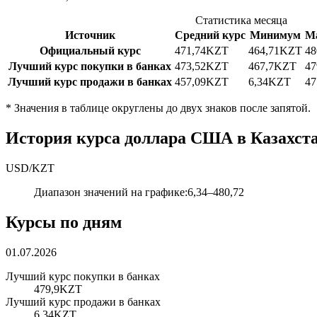
Статистика месяца
Источник
Средний курс
Минимум
М
Официальный курс
471,74
KZT
464,71
KZT
48
Лучший курс покупки в банках
473,52
KZT
467,7
KZT
47
Лучший курс продажи в банках
457,09
KZT
6,34
KZT
47
*
Значения в таблице округлены до двух знаков после запятой.
История курса доллара США в Казахста
USD
/
KZT
Диапазон значений на графике
:
6,34
–
480,72
Курсы по дням
01.07.2026
Лучший курс покупки в банках
479,9
KZT
Лучший курс продажи в банках
6,34
KZT