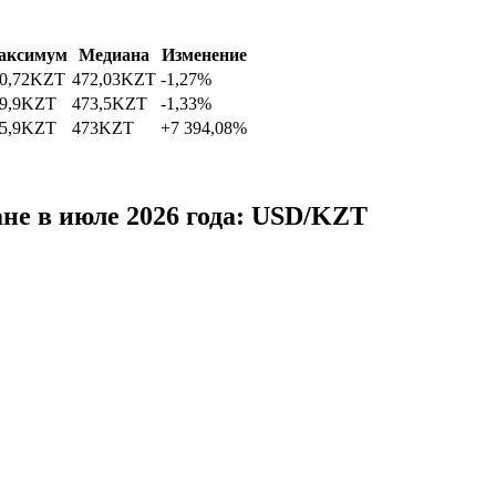
аксимум
Медиана
Изменение
0,72
KZT
472,03
KZT
-1,27%
9,9
KZT
473,5
KZT
-1,33%
5,9
KZT
473
KZT
+7 394,08%
не в июле 2026 года: USD/KZT