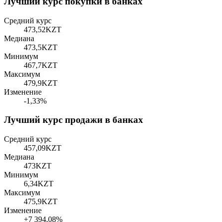
Лучший курс покупки в банках
Средний курс
473,52
KZT
Медиана
473,5
KZT
Минимум
467,7
KZT
Максимум
479,9
KZT
Изменение
-1,33%
Лучший курс продажи в банках
Средний курс
457,09
KZT
Медиана
473
KZT
Минимум
6,34
KZT
Максимум
475,9
KZT
Изменение
+7 394,08%