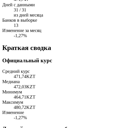
Дней с данными
31 / 31
из дней месяца
Банков в выборке
13
Изменение за месяц
-1,27%
Краткая сводка
Официальный курс
Средний курс
471,74
KZT
Медиана
472,03
KZT
Минимум
464,71
KZT
Максимум
480,72
KZT
Изменение
-1,27%