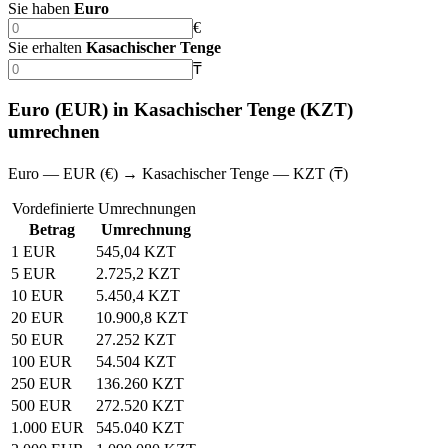
Sie haben
Euro
€
Sie erhalten
Kasachischer Tenge
₸
Euro (EUR) in Kasachischer Tenge (KZT)
umrechnen
Euro — EUR (€) → Kasachischer Tenge — KZT (₸)
Vordefinierte Umrechnungen
Betrag
Umrechnung
1 EUR
545,04 KZT
5 EUR
2.725,2 KZT
10 EUR
5.450,4 KZT
20 EUR
10.900,8 KZT
50 EUR
27.252 KZT
100 EUR
54.504 KZT
250 EUR
136.260 KZT
500 EUR
272.520 KZT
1.000 EUR
545.040 KZT