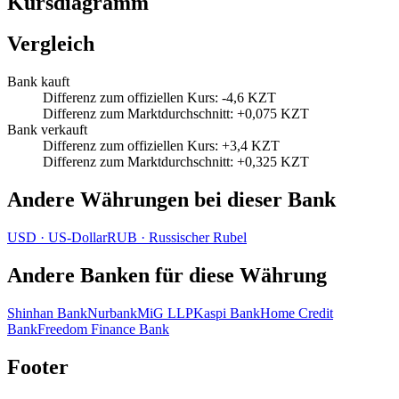
Kursdiagramm
Vergleich
Bank kauft
Differenz zum offiziellen Kurs
:
-4,6 KZT
Differenz zum Marktdurchschnitt
:
+0,075 KZT
Bank verkauft
Differenz zum offiziellen Kurs
:
+3,4 KZT
Differenz zum Marktdurchschnitt
:
+0,325 KZT
Andere Währungen bei dieser Bank
USD
·
US‑Dollar
RUB
·
Russischer Rubel
Andere Banken für diese Währung
Shinhan Bank
Nurbank
MiG LLP
Kaspi Bank
Home Credit
Bank
Freedom Finance Bank
Footer