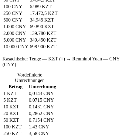
100 CNY
6.989 KZT
250 CNY
17.472,5 KZT
500 CNY
34.945 KZT
1.000 CNY
69.890 KZT
2.000 CNY
139.780 KZT
5.000 CNY
349.450 KZT
10.000 CNY
698.900 KZT
Kasachischer Tenge — KZT (₸) → Renminbi Yuan — CNY
(CNY)
Vordefinierte
Umrechnungen
Betrag
Umrechnung
1 KZT
0,0143 CNY
5 KZT
0,0715 CNY
10 KZT
0,1431 CNY
20 KZT
0,2862 CNY
50 KZT
0,7154 CNY
100 KZT
1,43 CNY
250 KZT
3,58 CNY