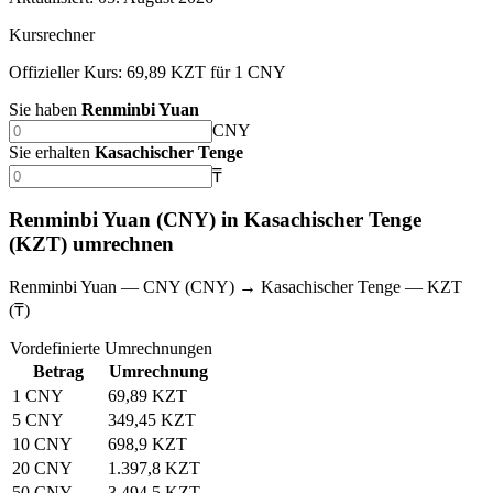
Kursrechner
Offizieller Kurs: 69,89 KZT für 1 CNY
Sie haben
Renminbi Yuan
CNY
Sie erhalten
Kasachischer Tenge
₸
Renminbi Yuan (CNY) in Kasachischer Tenge
(KZT) umrechnen
Renminbi Yuan — CNY (CNY) → Kasachischer Tenge — KZT
(₸)
Vordefinierte Umrechnungen
Betrag
Umrechnung
1 CNY
69,89 KZT
5 CNY
349,45 KZT
10 CNY
698,9 KZT
20 CNY
1.397,8 KZT
50 CNY
3.494,5 KZT