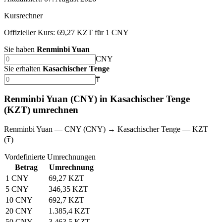
Kursrechner
Offizieller Kurs: 69,27 KZT für 1 CNY
Sie haben
Renminbi Yuan
CNY
Sie erhalten
Kasachischer Tenge
₸
Renminbi Yuan (CNY) in Kasachischer Tenge
(KZT) umrechnen
Renminbi Yuan — CNY (CNY) → Kasachischer Tenge — KZT
(₸)
Vordefinierte Umrechnungen
Betrag
Umrechnung
1 CNY
69,27 KZT
5 CNY
346,35 KZT
10 CNY
692,7 KZT
20 CNY
1.385,4 KZT
50 CNY
3.463,5 KZT