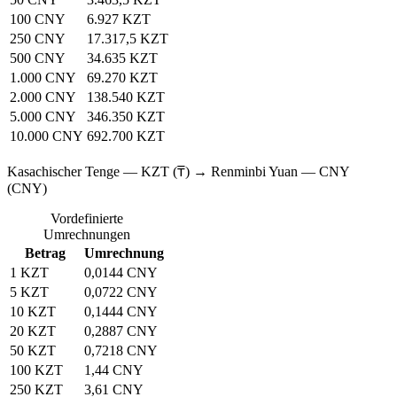
100 CNY
6.927 KZT
250 CNY
17.317,5 KZT
500 CNY
34.635 KZT
1.000 CNY
69.270 KZT
2.000 CNY
138.540 KZT
5.000 CNY
346.350 KZT
10.000 CNY
692.700 KZT
Kasachischer Tenge — KZT (₸) → Renminbi Yuan — CNY
(CNY)
Vordefinierte
Umrechnungen
Betrag
Umrechnung
1 KZT
0,0144 CNY
5 KZT
0,0722 CNY
10 KZT
0,1444 CNY
20 KZT
0,2887 CNY
50 KZT
0,7218 CNY
100 KZT
1,44 CNY
250 KZT
3,61 CNY