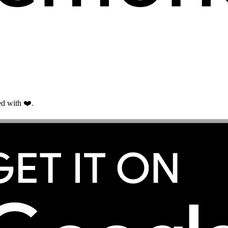
d with ❤️.