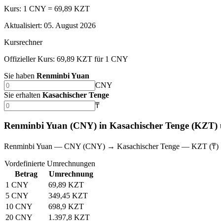
Kurs: 1 CNY = 69,89 KZT
Aktualisiert
:
05. August 2026
Kursrechner
Offizieller Kurs: 69,89 KZT für 1 CNY
Sie haben
Renminbi Yuan
CNY
Sie erhalten
Kasachischer Tenge
₸
Renminbi Yuan (CNY) in Kasachischer Tenge (KZT)
Renminbi Yuan — CNY (CNY) → Kasachischer Tenge — KZT (₸)
Vordefinierte Umrechnungen
Betrag
Umrechnung
1 CNY
69,89 KZT
5 CNY
349,45 KZT
10 CNY
698,9 KZT
20 CNY
1.397,8 KZT