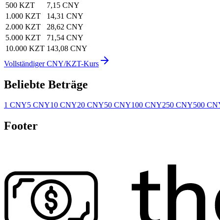
500 KZT
7,15 CNY
1.000 KZT
14,31 CNY
2.000 KZT
28,62 CNY
5.000 KZT
71,54 CNY
10.000 KZT
143,08 CNY
Vollständiger CNY/KZT-Kurs
Beliebte Beträge
1 CNY
5 CNY
10 CNY
20 CNY
50 CNY
100 CNY
250 CNY
500 CN
Footer