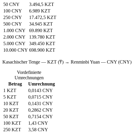
50 CNY
3.494,5 KZT
100 CNY
6.989 KZT
250 CNY
17.472,5 KZT
500 CNY
34.945 KZT
1.000 CNY
69.890 KZT
2.000 CNY
139.780 KZT
5.000 CNY
349.450 KZT
10.000 CNY
698.900 KZT
Kasachischer Tenge — KZT (₸) → Renminbi Yuan — CNY (CNY)
Vordefinierte
Umrechnungen
Betrag
Umrechnung
1 KZT
0,0143 CNY
5 KZT
0,0715 CNY
10 KZT
0,1431 CNY
20 KZT
0,2862 CNY
50 KZT
0,7154 CNY
100 KZT
1,43 CNY
250 KZT
3,58 CNY