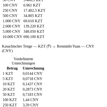
100 CNY
6.961 KZT
250 CNY
17.402,5 KZT
500 CNY
34.805 KZT
1.000 CNY
69.610 KZT
2.000 CNY
139.220 KZT
5.000 CNY
348.050 KZT
10.000 CNY
696.100 KZT
Kasachischer Tenge — KZT (₸) → Renminbi Yuan — CNY
(CNY)
Vordefinierte
Umrechnungen
Betrag
Umrechnung
1 KZT
0,0144 CNY
5 KZT
0,0718 CNY
10 KZT
0,1437 CNY
20 KZT
0,2873 CNY
50 KZT
0,7183 CNY
100 KZT
1,44 CNY
250 KZT
3,59 CNY