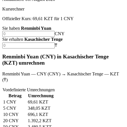
Kursrechner
Offizieller Kurs: 69,61 KZT für 1 CNY
Sie haben
Renminbi Yuan
CNY
Sie erhalten
Kasachischer Tenge
₸
Renminbi Yuan (CNY) in Kasachischer Tenge
(KZT) umrechnen
Renminbi Yuan — CNY (CNY) → Kasachischer Tenge — KZT
(₸)
Vordefinierte Umrechnungen
Betrag
Umrechnung
1 CNY
69,61 KZT
5 CNY
348,05 KZT
10 CNY
696,1 KZT
20 CNY
1.392,2 KZT
50 CNY
3.480,5 KZT