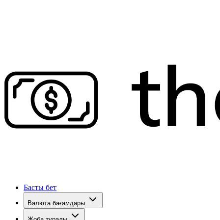
Басты бет
Валюта бағамдары
Жоба туралы