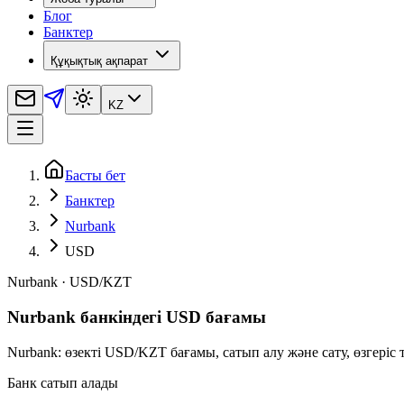
Блог
Банктер
Құқықтық ақпарат
KZ
Басты бет
Банктер
Nurbank
USD
Nurbank
·
USD
/
KZT
Nurbank банкіндегі USD бағамы
Nurbank: өзекті USD/KZT бағамы, сатып алу және сату, өзгеріс
Банк сатып алады