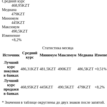
Средний курс
468,95
KZT
Медиана
479
KZT
Минимум
445
KZT
Максимум
490,5
KZT
Изменение
+8,2%
Статистика месяца
Средний
Источник
Минимум
Максимум
Медиана
Измене
курс
Лучший
курс
486,31
KZT
481,5
KZT
490
KZT
486,5
KZT
+0,51%
покупки
в банках
Лучший
курс
468,95
KZT
445
KZT
490,5
KZT
479
KZT
+8,2%
продажи
в банках
*
Значения в таблице округлены до двух знаков после запятой.