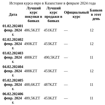
История курса евро в Казахстане в феврале 2024 года
Лучший
Лучший
Банков
курс
курс
Официальный
Дата
в этот
покупки в
продажи в
курс
день
банках
банках
01.02.2024
01
февр. 2024
486,5
KZT
451
KZT
—
12
г.
02.02.2024
02
февр. 2024
490
KZT
453
KZT
—
12
г.
03.02.2024
03
февр. 2024
488
KZT
490,5
KZT
—
11
г.
04.02.2024
04
февр. 2024
488
KZT
453
KZT
—
12
г.
05.02.2024
05
февр. 2024
488,6
KZT
487
KZT
—
11
г.
06.02.2024
06
февр. 2024
489,5
KZT
453
KZT
—
11
г.