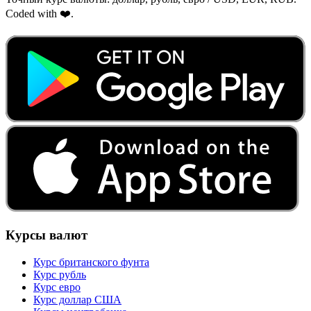
Coded with ❤️.
Курсы валют
Курс британского фунта
Курс рубль
Курс евро
Курс доллар США