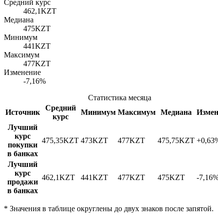
Средний курс
462,1
KZT
Медиана
475
KZT
Минимум
441
KZT
Максимум
477
KZT
Изменение
-7,16%
Статистика месяца
Средний
Источник
Минимум
Максимум
Медиана
Измен
курс
Лучший
курс
475,35
KZT
473
KZT
477
KZT
475,75
KZT
+0,63
покупки
в банках
Лучший
курс
462,1
KZT
441
KZT
477
KZT
475
KZT
-7,16
продажи
в банках
*
Значения в таблице округлены до двух знаков после запятой.