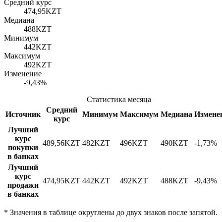
Средний курс
474,95
KZT
Медиана
488
KZT
Минимум
442
KZT
Максимум
492
KZT
Изменение
-9,43%
Статистика месяца
Средний
Источник
Минимум
Максимум
Медиана
Измене
курс
Лучший
курс
489,56
KZT
482
KZT
496
KZT
490
KZT
-1,73%
покупки
в банках
Лучший
курс
474,95
KZT
442
KZT
492
KZT
488
KZT
-9,43%
продажи
в банках
*
Значения в таблице округлены до двух знаков после запятой.