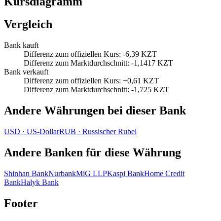
Kursdiagramm
Vergleich
Bank kauft
Differenz zum offiziellen Kurs
:
-6,39 KZT
Differenz zum Marktdurchschnitt
:
-1,1417 KZT
Bank verkauft
Differenz zum offiziellen Kurs
:
+0,61 KZT
Differenz zum Marktdurchschnitt
:
-1,725 KZT
Andere Währungen bei dieser Bank
USD
·
US‑Dollar
RUB
·
Russischer Rubel
Andere Banken für diese Währung
Shinhan Bank
Nurbank
MiG LLP
Kaspi Bank
Home Credit
Bank
Halyk Bank
Footer