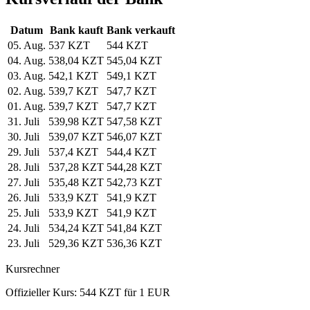
Datum
Bank kauft
Bank verkauft
05. Aug.
537 KZT
544 KZT
04. Aug.
538,04 KZT
545,04 KZT
03. Aug.
542,1 KZT
549,1 KZT
02. Aug.
539,7 KZT
547,7 KZT
01. Aug.
539,7 KZT
547,7 KZT
31. Juli
539,98 KZT
547,58 KZT
30. Juli
539,07 KZT
546,07 KZT
29. Juli
537,4 KZT
544,4 KZT
28. Juli
537,28 KZT
544,28 KZT
27. Juli
535,48 KZT
542,73 KZT
26. Juli
533,9 KZT
541,9 KZT
25. Juli
533,9 KZT
541,9 KZT
24. Juli
534,24 KZT
541,84 KZT
23. Juli
529,36 KZT
536,36 KZT
Kursrechner
Offizieller Kurs: 544 KZT für 1 EUR