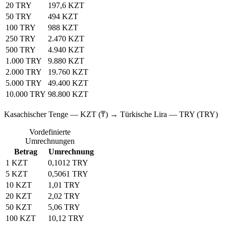
20 TRY
197,6 KZT
50 TRY
494 KZT
100 TRY
988 KZT
250 TRY
2.470 KZT
500 TRY
4.940 KZT
1.000 TRY
9.880 KZT
2.000 TRY
19.760 KZT
5.000 TRY
49.400 KZT
10.000 TRY
98.800 KZT
Kasachischer Tenge — KZT (₸) → Türkische Lira — TRY (TRY)
Vordefinierte
Umrechnungen
Betrag
Umrechnung
1 KZT
0,1012 TRY
5 KZT
0,5061 TRY
10 KZT
1,01 TRY
20 KZT
2,02 TRY
50 KZT
5,06 TRY
100 KZT
10,12 TRY