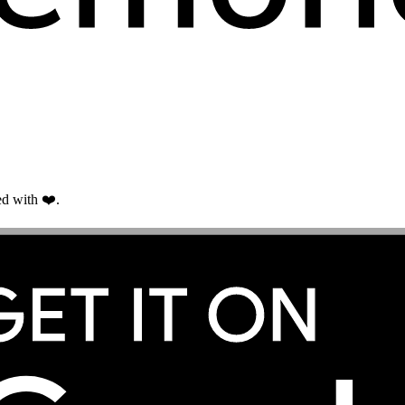
d with ❤️.