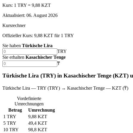
Kurs: 1 TRY = 9,88 KZT
Aktualisiert
:
06. August 2026
Kursrechner
Offizieller Kurs: 9,88 KZT für 1 TRY
Sie haben
Türkische Lira
TRY
Sie erhalten
Kasachischer Tenge
₸
Türkische Lira (TRY) in Kasachischer Tenge (KZT)
Türkische Lira — TRY (TRY) → Kasachischer Tenge — KZT (₸)
Vordefinierte
Umrechnungen
Betrag
Umrechnung
1 TRY
9,88 KZT
5 TRY
49,4 KZT
10 TRY
98,8 KZT