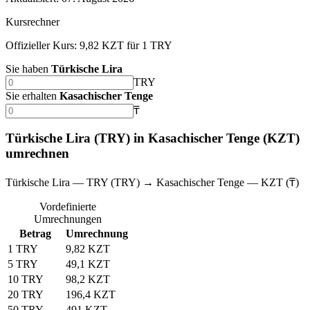
Kursrechner
Offizieller Kurs: 9,82 KZT für 1 TRY
Sie haben
Türkische Lira
TRY
Sie erhalten
Kasachischer Tenge
₸
Türkische Lira (TRY) in Kasachischer Tenge (KZT)
umrechnen
Türkische Lira — TRY (TRY) → Kasachischer Tenge — KZT (₸)
Vordefinierte
Umrechnungen
Betrag
Umrechnung
1 TRY
9,82 KZT
5 TRY
49,1 KZT
10 TRY
98,2 KZT
20 TRY
196,4 KZT
50 TRY
491 KZT