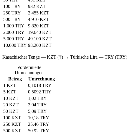
100 TRY
982 KZT
250 TRY
2.455 KZT
500 TRY
4.910 KZT
1.000 TRY
9.820 KZT
2.000 TRY
19.640 KZT
5.000 TRY
49.100 KZT
10.000 TRY
98.200 KZT
Kasachischer Tenge — KZT (₸) → Türkische Lira — TRY (TRY)
Vordefinierte
Umrechnungen
Betrag
Umrechnung
1 KZT
0,1018 TRY
5 KZT
0,5092 TRY
10 KZT
1,02 TRY
20 KZT
2,04 TRY
50 KZT
5,09 TRY
100 KZT
10,18 TRY
250 KZT
25,46 TRY
500 KZT
50,92 TRY