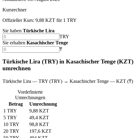
Kursrechner
Offizieller Kurs: 9,88 KZT für 1 TRY
Sie haben
Türkische Lira
TRY
Sie erhalten
Kasachischer Tenge
₸
Türkische Lira (TRY) in Kasachischer Tenge (KZT)
umrechnen
Türkische Lira — TRY (TRY) → Kasachischer Tenge — KZT (₸)
Vordefinierte
Umrechnungen
Betrag
Umrechnung
1 TRY
9,88 KZT
5 TRY
49,4 KZT
10 TRY
98,8 KZT
20 TRY
197,6 KZT
50 TRY
494 KZT