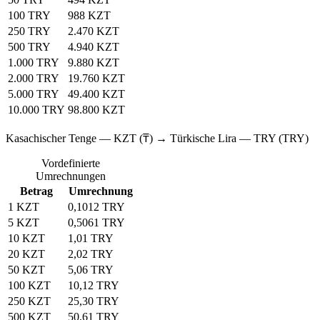
100 TRY
988 KZT
250 TRY
2.470 KZT
500 TRY
4.940 KZT
1.000 TRY
9.880 KZT
2.000 TRY
19.760 KZT
5.000 TRY
49.400 KZT
10.000 TRY
98.800 KZT
Kasachischer Tenge — KZT (₸) → Türkische Lira — TRY (TRY)
Vordefinierte
Umrechnungen
Betrag
Umrechnung
1 KZT
0,1012 TRY
5 KZT
0,5061 TRY
10 KZT
1,01 TRY
20 KZT
2,02 TRY
50 KZT
5,06 TRY
100 KZT
10,12 TRY
250 KZT
25,30 TRY
500 KZT
50,61 TRY