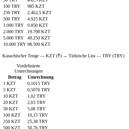
100 TRY
985 KZT
250 TRY
2.462,5 KZT
500 TRY
4.925 KZT
1.000 TRY
9.850 KZT
2.000 TRY
19.700 KZT
5.000 TRY
49.250 KZT
10.000 TRY
98.500 KZT
Kasachischer Tenge — KZT (₸) → Türkische Lira — TRY (TRY)
Vordefinierte
Umrechnungen
Betrag
Umrechnung
1 KZT
0,1015 TRY
5 KZT
0,5076 TRY
10 KZT
1,02 TRY
20 KZT
2,03 TRY
50 KZT
5,08 TRY
100 KZT
10,15 TRY
250 KZT
25,38 TRY
500 KZT
50,76 TRY