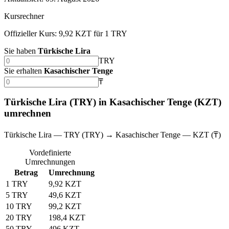
Kursrechner
Offizieller Kurs: 9,92 KZT für 1 TRY
Sie haben
Türkische Lira
TRY
Sie erhalten
Kasachischer Tenge
₸
Türkische Lira (TRY) in Kasachischer Tenge (KZT)
umrechnen
Türkische Lira — TRY (TRY) → Kasachischer Tenge — KZT (₸)
Vordefinierte
Umrechnungen
Betrag
Umrechnung
1 TRY
9,92 KZT
5 TRY
49,6 KZT
10 TRY
99,2 KZT
20 TRY
198,4 KZT
50 TRY
496 KZT