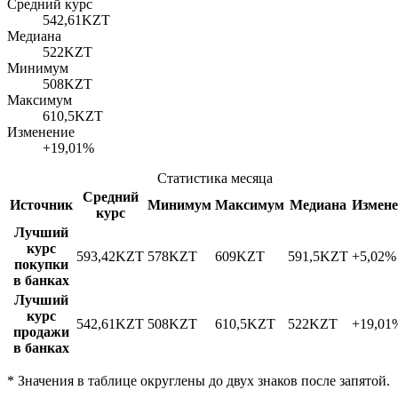
Средний курс
542,61
KZT
Медиана
522
KZT
Минимум
508
KZT
Максимум
610,5
KZT
Изменение
+19,01%
Статистика месяца
Средний
Источник
Минимум
Максимум
Медиана
Измене
курс
Лучший
курс
593,42
KZT
578
KZT
609
KZT
591,5
KZT
+5,02%
покупки
в банках
Лучший
курс
542,61
KZT
508
KZT
610,5
KZT
522
KZT
+19,01
продажи
в банках
*
Значения в таблице округлены до двух знаков после запятой.