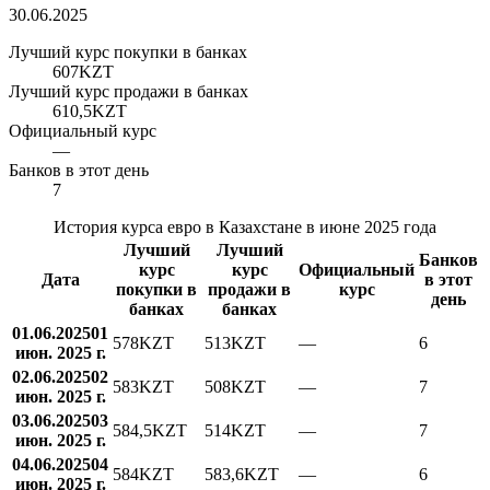
30.06.2025
Лучший курс покупки в банках
607
KZT
Лучший курс продажи в банках
610,5
KZT
Официальный курс
—
Банков в этот день
7
История курса евро в Казахстане в июне 2025 года
Лучший
Лучший
Банков
курс
курс
Официальный
Дата
в этот
покупки в
продажи в
курс
день
банках
банках
01.06.2025
01
578
KZT
513
KZT
—
6
июн. 2025 г.
02.06.2025
02
583
KZT
508
KZT
—
7
июн. 2025 г.
03.06.2025
03
584,5
KZT
514
KZT
—
7
июн. 2025 г.
04.06.2025
04
584
KZT
583,6
KZT
—
6
июн. 2025 г.