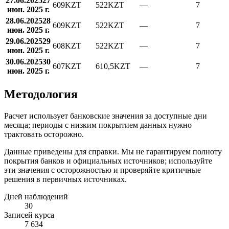
27.06.2025
27
609
KZT
522
KZT
—
7
июн. 2025 г.
28.06.2025
28
609
KZT
522
KZT
—
7
июн. 2025 г.
29.06.2025
29
608
KZT
522
KZT
—
7
июн. 2025 г.
30.06.2025
30
607
KZT
610,5
KZT
—
7
июн. 2025 г.
Методология
Расчет использует банковские значения за доступные дни
месяца; периоды с низким покрытием данных нужно
трактовать осторожно.
Данные приведены для справки. Мы не гарантируем полноту
покрытия банков и официальных источников; используйте
эти значения с осторожностью и проверяйте критичные
решения в первичных источниках.
Дней наблюдений
30
Записей курса
7 634