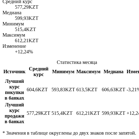
Средний курс
577,29
KZT
Медиана
599,93
KZT
Минимум
515,4
KZT
Максимум
612,21
KZT
Изменение
+12,24%
Статистика месяца
Средний
Источник
Минимум
Максимум
Медиана
Изме
курс
Лучший
курс
604,6
KZT
593,83
KZT
613,5
KZT
606,63
KZT
-3,21
покупки
в банках
Лучший
курс
577,29
KZT
515,4
KZT
612,21
KZT
599,93
KZT
+12,
продажи
в банках
*
Значения в таблице округлены до двух знаков после запятой.