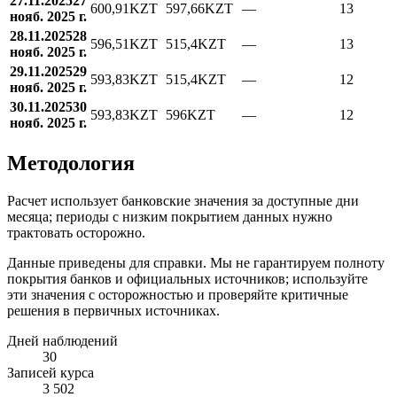
27.11.2025
27
600,91
KZT
597,66
KZT
—
13
нояб. 2025 г.
28.11.2025
28
596,51
KZT
515,4
KZT
—
13
нояб. 2025 г.
29.11.2025
29
593,83
KZT
515,4
KZT
—
12
нояб. 2025 г.
30.11.2025
30
593,83
KZT
596
KZT
—
12
нояб. 2025 г.
Методология
Расчет использует банковские значения за доступные дни
месяца; периоды с низким покрытием данных нужно
трактовать осторожно.
Данные приведены для справки. Мы не гарантируем полноту
покрытия банков и официальных источников; используйте
эти значения с осторожностью и проверяйте критичные
решения в первичных источниках.
Дней наблюдений
30
Записей курса
3 502