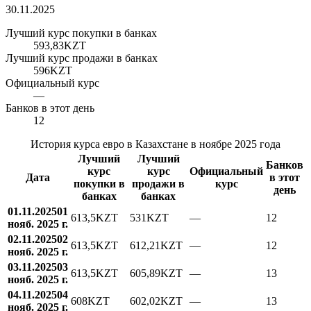
30.11.2025
Лучший курс покупки в банках
593,83
KZT
Лучший курс продажи в банках
596
KZT
Официальный курс
—
Банков в этот день
12
История курса евро в Казахстане в ноябре 2025 года
Лучший
Лучший
Банков
курс
курс
Официальный
Дата
в этот
покупки в
продажи в
курс
день
банках
банках
01.11.2025
01
613,5
KZT
531
KZT
—
12
нояб. 2025 г.
02.11.2025
02
613,5
KZT
612,21
KZT
—
12
нояб. 2025 г.
03.11.2025
03
613,5
KZT
605,89
KZT
—
13
нояб. 2025 г.
04.11.2025
04
608
KZT
602,02
KZT
—
13
нояб. 2025 г.