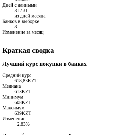
Дней с данными
31 / 31
из дней месяца
Банков в выборке
8
Изменение за месяц
—
Краткая сводка
Лучший курс покупки в банках
Средний курс
618,83
KZT
Медиана
613
KZT
Минимум
608
KZT
Максимум
639
KZT
Изменение
+2,83%