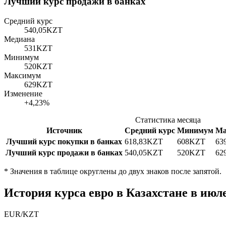
Лучший курс продажи в банках
Средний курс
540,05
KZT
Медиана
531
KZT
Минимум
520
KZT
Максимум
629
KZT
Изменение
+4,23%
Статистика месяца
Источник
Средний курс
Минимум
Ма
Лучший курс покупки в банках
618,83
KZT
608
KZT
63
Лучший курс продажи в банках
540,05
KZT
520
KZT
62
*
Значения в таблице округлены до двух знаков после запятой.
История курса евро в Казахстане в июл
EUR
/
KZT