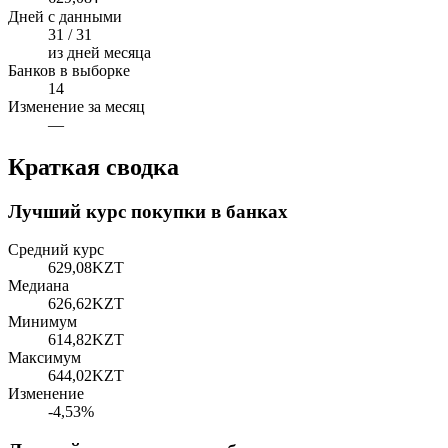
Дней с данными
31 / 31
из дней месяца
Банков в выборке
14
Изменение за месяц
—
Краткая сводка
Лучший курс покупки в банках
Средний курс
629,08
KZT
Медиана
626,62
KZT
Минимум
614,82
KZT
Максимум
644,02
KZT
Изменение
-4,53%