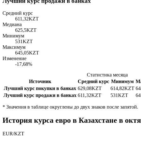
Лучший курс продажи в банках
Средний курс
611,32
KZT
Медиана
625,5
KZT
Минимум
531
KZT
Максимум
645,05
KZT
Изменение
-17,68%
Статистика месяца
Источник
Средний курс
Минимум
М
Лучший курс покупки в банках
629,08
KZT
614,82
KZT
64
Лучший курс продажи в банках
611,32
KZT
531
KZT
64
*
Значения в таблице округлены до двух знаков после запятой.
История курса евро в Казахстане в окт
EUR
/
KZT