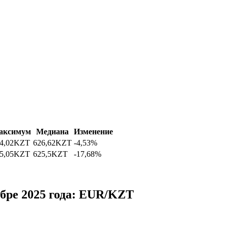
аксимум
Медиана
Изменение
4,02
KZT
626,62
KZT
-4,53%
5,05
KZT
625,5
KZT
-17,68%
ябре 2025 года: EUR/KZT